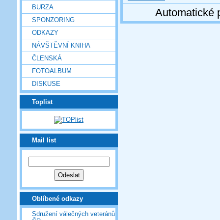
BURZA
Automatické 
SPONZORING
ODKAZY
NÁVŠTĚVNÍ KNIHA
ČLENSKÁ
FOTOALBUM
DISKUSE
Toplist
Mail list
Oblíbené odkazy
Sdružení válečných veteránů