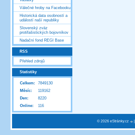
Válečné hroby na Facebooku
Historická data osobností a
událostí naší republiky
Slovenský zväz
protifašistických bojovníkov
Nadační fond REGI Base
RSS
Přehled zdrojů
Statistiky
Celkem:
7849130
Měsíc:
119162
Den:
8220
Online:
116
© 2026 eStránky.cz