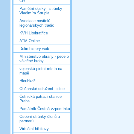
ČR
Pamětní desky - stránky
Vladimíra Štrupla
Asociace nositelů
legionářských tradic
KVH Litobratřice
ATM Online
Dolin history web
Ministerstvo obrany - péče o
válečné hroby
vojenská pietní místa na
mapě
Hloubkaři
Občanské sdružení Lidice
Četnická pátrací stanice
Praha
Památník Čestná vzpomínka
Osobní stránky členů a
partnerů
Virtuální hřbitovy