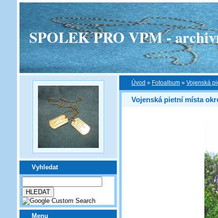
SPOLEK PRO VPM - archivní v
Úvod
»
Fotoalbum
»
Vojenská pi
Vojenská pietní místa ok
Vyhledat
Menu