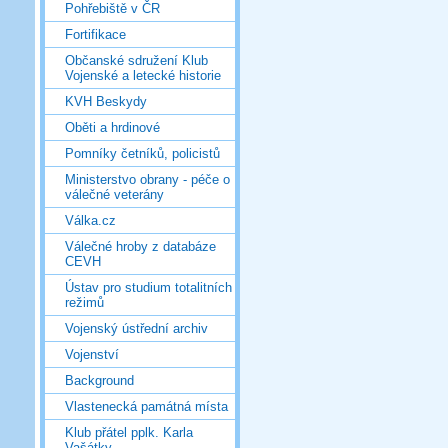
Pohřebiště v ČR
Fortifikace
Občanské sdružení Klub
Vojenské a letecké historie
KVH Beskydy
Oběti a hrdinové
Pomníky četníků, policistů
Ministerstvo obrany - péče o
válečné veterány
Válka.cz
Válečné hroby z databáze
CEVH
Ústav pro studium totalitních
režimů
Vojenský ústřední archiv
Vojenství
Background
Vlastenecká památná místa
Klub přátel pplk. Karla
Vašátky