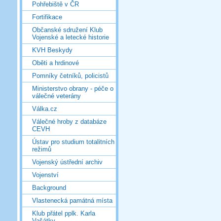
Pohřebiště v ČR
Fortifikace
Občanské sdružení Klub
Vojenské a letecké historie
KVH Beskydy
Oběti a hrdinové
Pomníky četníků, policistů
Ministerstvo obrany - péče o
válečné veterány
Válka.cz
Válečné hroby z databáze
CEVH
Ústav pro studium totalitních
režimů
Vojenský ústřední archiv
Vojenství
Background
Vlastenecká památná místa
Klub přátel pplk. Karla
Vašátky