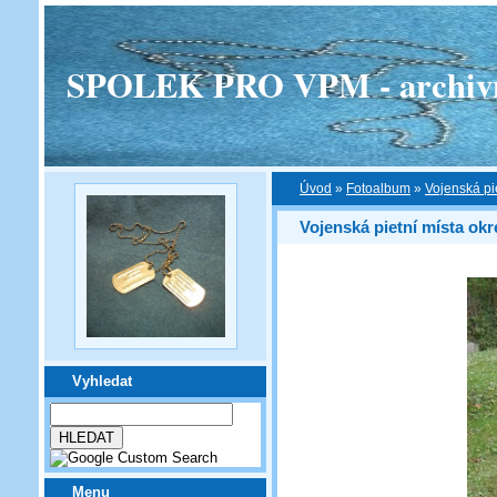
SPOLEK PRO VPM - archivní v
Úvod
»
Fotoalbum
»
Vojenská pi
Vojenská pietní místa ok
Vyhledat
Menu