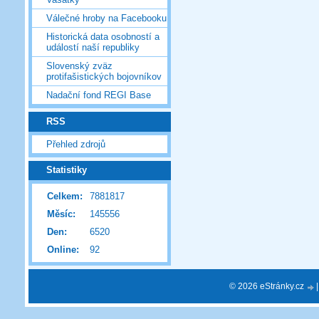
Válečné hroby na Facebooku
Historická data osobností a
událostí naší republiky
Slovenský zväz
protifašistických bojovníkov
Nadační fond REGI Base
RSS
Přehled zdrojů
Statistiky
Celkem:
7881817
Měsíc:
145556
Den:
6520
Online:
92
© 2026 eStránky.cz