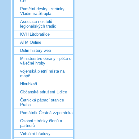
ČR
Pamětní desky - stránky
Vladimíra Štrupla
Asociace nositelů
legionářských tradic
KVH Litobratřice
ATM Online
Dolin history web
Ministerstvo obrany - péče o
válečné hroby
vojenská pietní místa na
mapě
Hloubkaři
Občanské sdružení Lidice
Četnická pátrací stanice
Praha
Památník Čestná vzpomínka
Osobní stránky členů a
partnerů
Virtuální hřbitovy