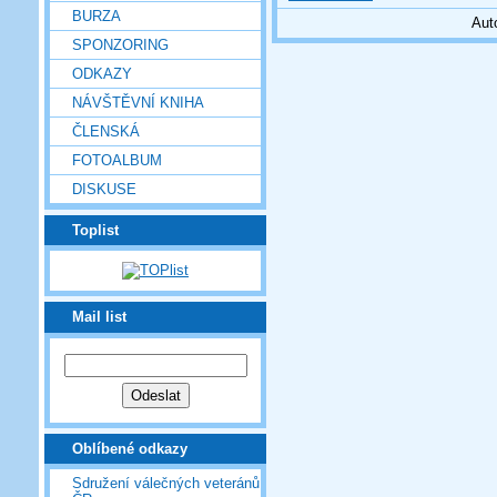
BURZA
Aut
SPONZORING
ODKAZY
NÁVŠTĚVNÍ KNIHA
ČLENSKÁ
FOTOALBUM
DISKUSE
Toplist
Mail list
Oblíbené odkazy
Sdružení válečných veteránů