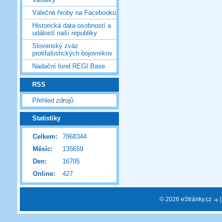
Válečné hroby na Facebooku
Historická data osobností a
událostí naší republiky
Slovenský zväz
protifašistických bojovníkov
Nadační fond REGI Base
RSS
Přehled zdrojů
Statistiky
Celkem:
7868344
Měsíc:
135659
Den:
16705
Online:
427
© 2026 eStránky.cz