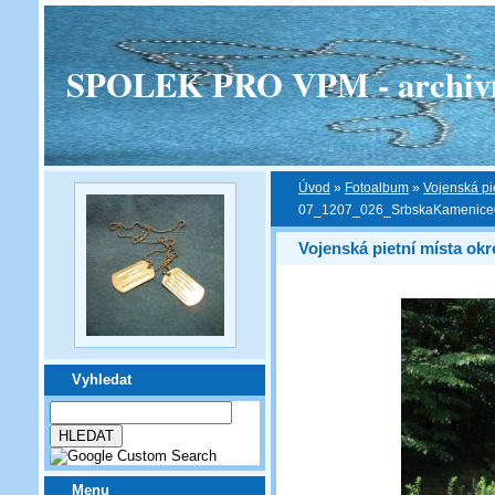
SPOLEK PRO VPM - archivní v
Úvod
»
Fotoalbum
»
Vojenská pi
07_1207_026_SrbskaKamenic
Vojenská pietní místa ok
Vyhledat
Menu