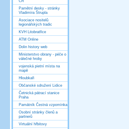
ČR
Pamětní desky - stránky
Vladimíra Štrupla
Asociace nositelů
legionářských tradic
KVH Litobratřice
ATM Online
Dolin history web
Ministerstvo obrany - péče o
válečné hroby
vojenská pietní místa na
mapě
Hloubkaři
Občanské sdružení Lidice
Četnická pátrací stanice
Praha
Památník Čestná vzpomínka
Osobní stránky členů a
partnerů
Virtuální hřbitovy