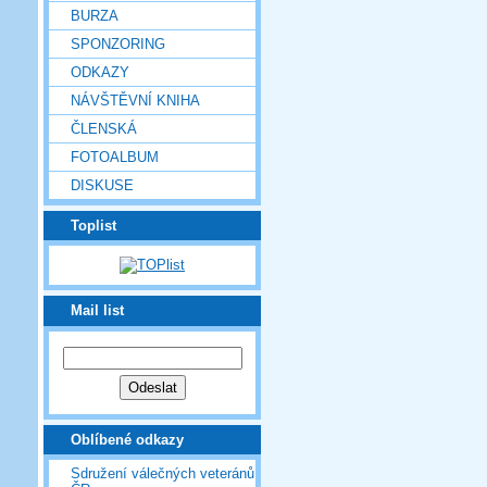
BURZA
SPONZORING
ODKAZY
NÁVŠTĚVNÍ KNIHA
ČLENSKÁ
FOTOALBUM
DISKUSE
Toplist
Mail list
Oblíbené odkazy
Sdružení válečných veteránů