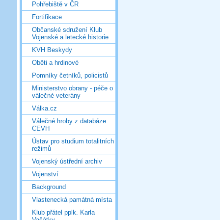
Pohřebiště v ČR
Fortifikace
Občanské sdružení Klub
Vojenské a letecké historie
KVH Beskydy
Oběti a hrdinové
Pomníky četníků, policistů
Ministerstvo obrany - péče o
válečné veterány
Válka.cz
Válečné hroby z databáze
CEVH
Ústav pro studium totalitních
režimů
Vojenský ústřední archiv
Vojenství
Background
Vlastenecká památná místa
Klub přátel pplk. Karla
Vašátky