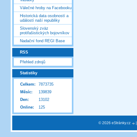
Válečné hroby na Facebooku
Historická data osobností a
událostí naší republiky
Slovenský zväz
protifašistických bojovníkov
Nadační fond REGI Base
RSS
Přehled zdrojů
Statistiky
Celkem:
7873735
Měsíc:
139839
Den:
13102
Online:
125
© 2026 eStránky.cz