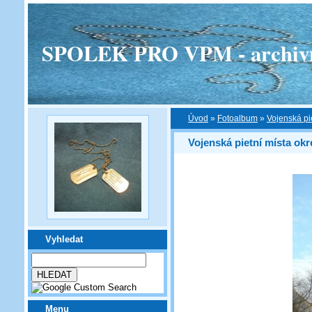
SPOLEK PRO VPM - archivní v
Úvod
»
Fotoalbum
»
Vojenská pi
Vojenská pietní místa ok
Vyhledat
Menu