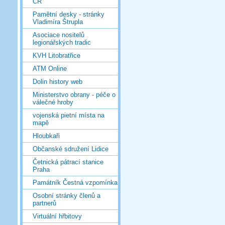
ČR
Pamětní desky - stránky
Vladimíra Štrupla
Asociace nositelů
legionářských tradic
KVH Litobratřice
ATM Online
Dolin history web
Ministerstvo obrany - péče o
válečné hroby
vojenská pietní místa na
mapě
Hloubkaři
Občanské sdružení Lidice
Četnická pátrací stanice
Praha
Památník Čestná vzpomínka
Osobní stránky členů a
partnerů
Virtuální hřbitovy