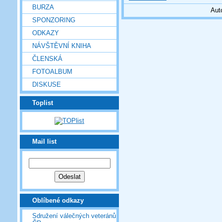
BURZA
Aut
SPONZORING
ODKAZY
NÁVŠTĚVNÍ KNIHA
ČLENSKÁ
FOTOALBUM
DISKUSE
Toplist
Mail list
Oblíbené odkazy
Sdružení válečných veteránů