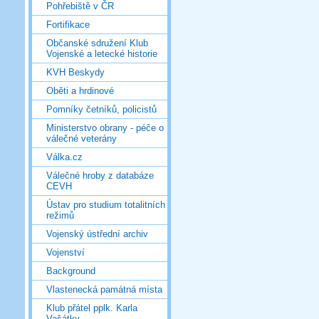
Pohřebiště v ČR
Fortifikace
Občanské sdružení Klub
Vojenské a letecké historie
KVH Beskydy
Oběti a hrdinové
Pomníky četníků, policistů
Ministerstvo obrany - péče o
válečné veterány
Válka.cz
Válečné hroby z databáze
CEVH
Ústav pro studium totalitních
režimů
Vojenský ústřední archiv
Vojenství
Background
Vlastenecká památná místa
Klub přátel pplk. Karla
Vašátky