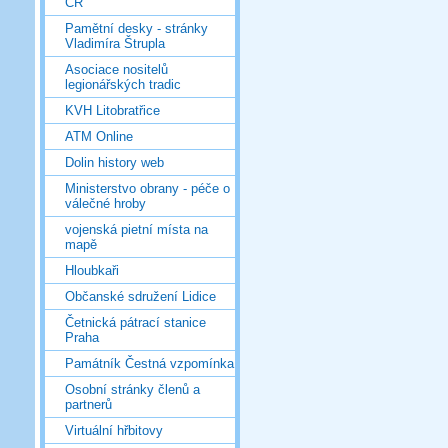
ČR
Pamětní desky - stránky
Vladimíra Štrupla
Asociace nositelů
legionářských tradic
KVH Litobratřice
ATM Online
Dolin history web
Ministerstvo obrany - péče o
válečné hroby
vojenská pietní místa na
mapě
Hloubkaři
Občanské sdružení Lidice
Četnická pátrací stanice
Praha
Památník Čestná vzpomínka
Osobní stránky členů a
partnerů
Virtuální hřbitovy