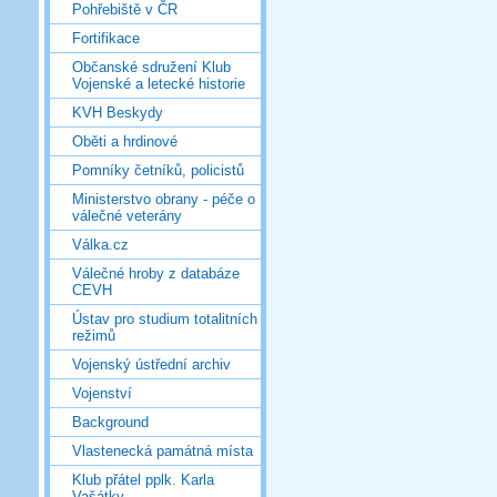
Pohřebiště v ČR
Fortifikace
Občanské sdružení Klub
Vojenské a letecké historie
KVH Beskydy
Oběti a hrdinové
Pomníky četníků, policistů
Ministerstvo obrany - péče o
válečné veterány
Válka.cz
Válečné hroby z databáze
CEVH
Ústav pro studium totalitních
režimů
Vojenský ústřední archiv
Vojenství
Background
Vlastenecká památná místa
Klub přátel pplk. Karla
Vašátky