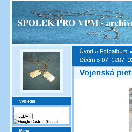
SPOLEK PRO VPM - archivní v
Úvod
»
Fotoalbum
Děčín
»
07_1207_0
Vojenská piet
Vyhledat
Menu