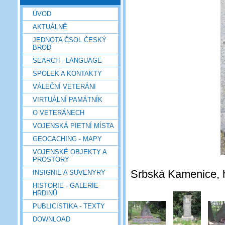
ÚVOD
AKTUÁLNĚ
JEDNOTA ČSOL ČESKÝ
BROD
SEARCH - LANGUAGE
SPOLEK A KONTAKTY
VÁLEČNÍ VETERÁNI
VIRTUÁLNÍ PAMÁTNÍK
O VETERÁNECH
VOJENSKÁ PIETNÍ MÍSTA
GEOCACHING - MAPY
VOJENSKÉ OBJEKTY A
PROSTORY
Srbská Kamenice, hř
INSIGNIE A SUVENYRY
HISTORIE - GALERIE
HRDINŮ
PUBLICISTIKA - TEXTY
DOWNLOAD