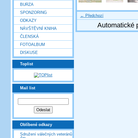
BURZA
SPONZORING
← Předchozí
ODKAZY
Automatické 
NÁVŠTĚVNÍ KNIHA
ČLENSKÁ
FOTOALBUM
DISKUSE
Toplist
Mail list
Oblíbené odkazy
Sdružení válečných veteránů