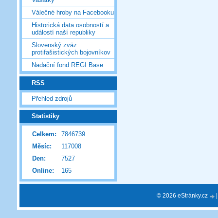
Válečné hroby na Facebooku
Historická data osobností a
událostí naší republiky
Slovenský zväz
protifašistických bojovníkov
Nadační fond REGI Base
RSS
Přehled zdrojů
Statistiky
Celkem:
7846739
Měsíc:
117008
Den:
7527
Online:
165
© 2026 eStránky.cz