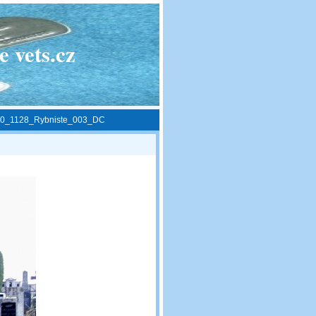
 vets.cz
0_1128_Rybniste_003_DC