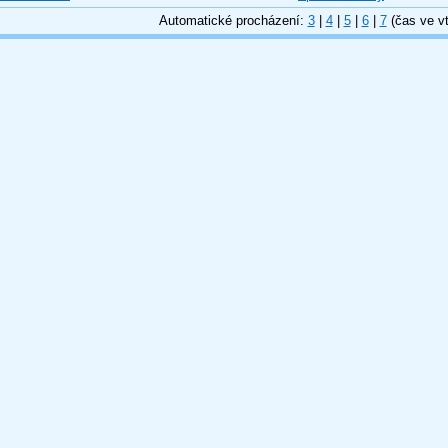
Automatické procházení:
3
|
4
|
5
|
6
|
7
(čas ve vt