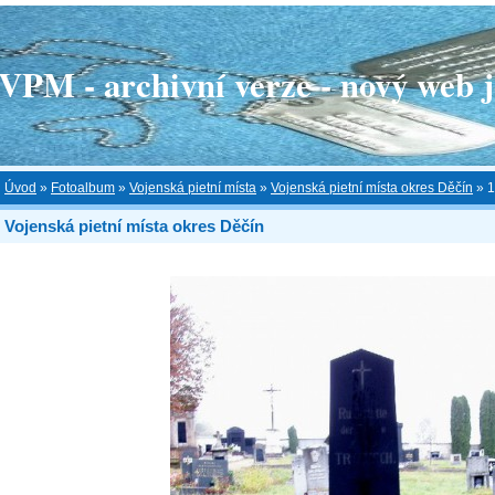
 - archivní verze - nový web je
Úvod
»
Fotoalbum
»
Vojenská pietní místa
»
Vojenská pietní místa okres Děčín
»
1
Vojenská pietní místa okres Děčín