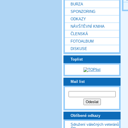
BURZA
SPONZORING
ODKAZY
NÁVŠTĚVNÍ KNIHA
ČLENSKÁ
FOTOALBUM
DISKUSE
Toplist
Mail list
Oblíbené odkazy
Sdružení válečných veteránů