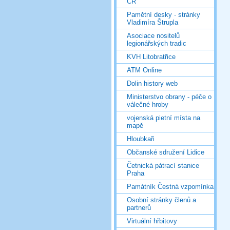
ČR
Pamětní desky - stránky
Vladimíra Štrupla
Asociace nositelů
legionářských tradic
KVH Litobratřice
ATM Online
Dolin history web
Ministerstvo obrany - péče o
válečné hroby
vojenská pietní místa na
mapě
Hloubkaři
Občanské sdružení Lidice
Četnická pátrací stanice
Praha
Památník Čestná vzpomínka
Osobní stránky členů a
partnerů
Virtuální hřbitovy