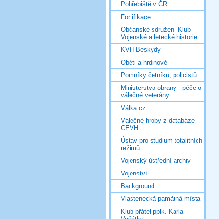
Pohřebiště v ČR
Fortifikace
Občanské sdružení Klub
Vojenské a letecké historie
KVH Beskydy
Oběti a hrdinové
Pomníky četníků, policistů
Ministerstvo obrany - péče o
válečné veterány
Válka.cz
Válečné hroby z databáze
CEVH
Ústav pro studium totalitních
režimů
Vojenský ústřední archiv
Vojenství
Background
Vlastenecká památná místa
Klub přátel pplk. Karla
Vašátky