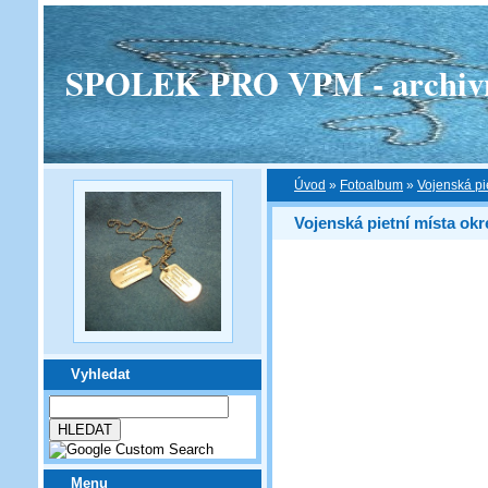
SPOLEK PRO VPM - archivní v
Úvod
»
Fotoalbum
»
Vojenská pi
Vojenská pietní místa ok
Vyhledat
Menu