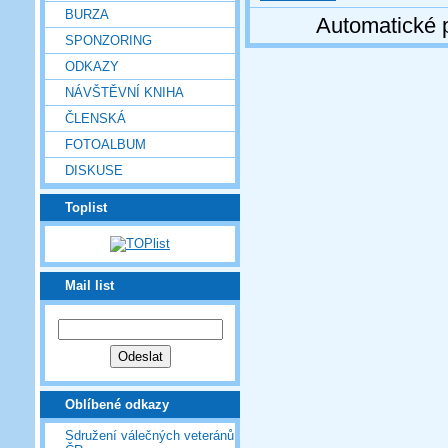
BURZA
Automatické 
SPONZORING
ODKAZY
NÁVŠTĚVNÍ KNIHA
ČLENSKÁ
FOTOALBUM
DISKUSE
Toplist
Mail list
Oblíbené odkazy
Sdružení válečných veteránů