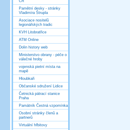
ČR
Pamětní desky - stránky
Vladimíra Štrupla
Asociace nositelů
legionářských tradic
KVH Litobratřice
ATM Online
Dolin history web
Ministerstvo obrany - péče o
válečné hroby
vojenská pietní místa na
mapě
Hloubkaři
Občanské sdružení Lidice
Četnická pátrací stanice
Praha
Památník Čestná vzpomínka
Osobní stránky členů a
partnerů
Virtuální hřbitovy