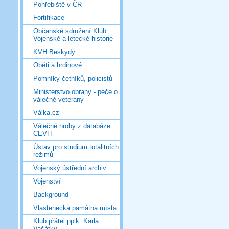
Pohřebiště v ČR
Fortifikace
Občanské sdružení Klub
Vojenské a letecké historie
KVH Beskydy
Oběti a hrdinové
Pomníky četníků, policistů
Ministerstvo obrany - péče o
válečné veterány
Válka.cz
Válečné hroby z databáze
CEVH
Ústav pro studium totalitních
režimů
Vojenský ústřední archiv
Vojenství
Background
Vlastenecká památná místa
Klub přátel pplk. Karla
Vašátky