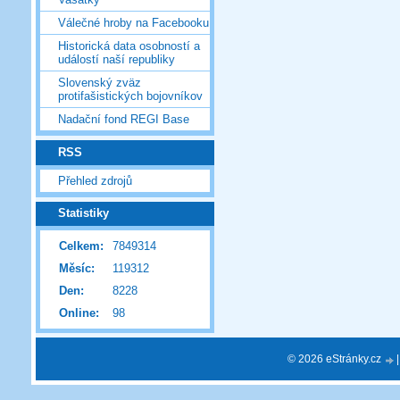
Válečné hroby na Facebooku
Historická data osobností a
událostí naší republiky
Slovenský zväz
protifašistických bojovníkov
Nadační fond REGI Base
RSS
Přehled zdrojů
Statistiky
Celkem:
7849314
Měsíc:
119312
Den:
8228
Online:
98
© 2026 eStránky.cz