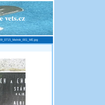
 vets.cz
09_0715_Melnik_001_ME.jpg