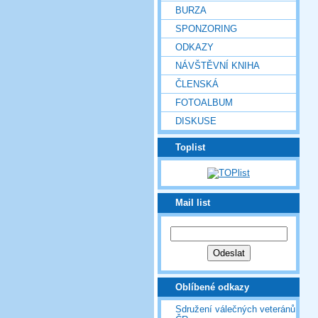
BURZA
SPONZORING
ODKAZY
NÁVŠTĚVNÍ KNIHA
ČLENSKÁ
FOTOALBUM
DISKUSE
Toplist
Mail list
Oblíbené odkazy
Sdružení válečných veteránů