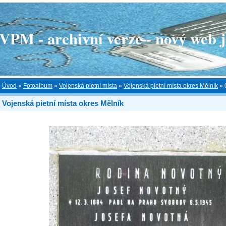
 - archivní verze - nový web je
Úvod
»
Fotoalbum
»
Vojenská pietní místa
»
Vojenská pietní místa okres Mělník
»
Vojenská pietní místa okres Mělník