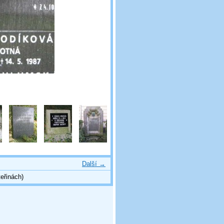
Další →
eřinách)