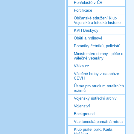
Pohřebiště v ČR
Fortifikace
Občanské sdružení Klub
Vojenské a letecké historie
KVH Beskydy
Oběti a hrdinové
Pomníky četníků, policistů
Ministerstvo obrany - péče o
válečné veterány
Válka.cz
Válečné hroby z databáze
CEVH
Ústav pro studium totalitních
režimů
Vojenský ústřední archiv
Vojenství
Background
Vlastenecká památná místa
Klub přátel pplk. Karla
Vašátky