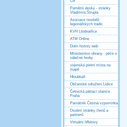
ČR
Pamětní desky - stránky
Vladimíra Štrupla
Asociace nositelů
legionářských tradic
KVH Litobratřice
ATM Online
Dolin history web
Ministerstvo obrany - péče o
válečné hroby
vojenská pietní místa na
mapě
Hloubkaři
Občanské sdružení Lidice
Četnická pátrací stanice
Praha
Památník Čestná vzpomínka
Osobní stránky členů a
partnerů
Virtuální hřbitovy