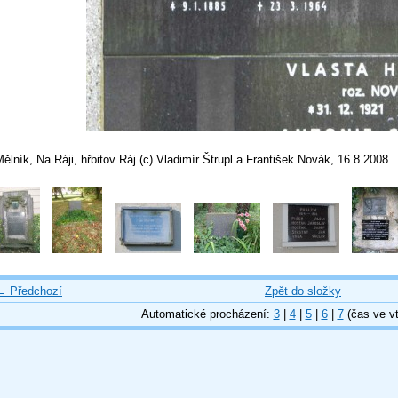
ělník, Na Ráji, hřbitov Ráj (c) Vladimír Štrupl a František Novák, 16.8.2008
← Předchozí
Zpět do složky
Automatické procházení:
3
|
4
|
5
|
6
|
7
(čas ve vt