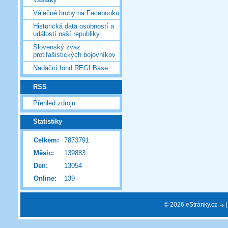
Válečné hroby na Facebooku
Historická data osobností a
událostí naší republiky
Slovenský zväz
protifašistických bojovníkov
Nadační fond REGI Base
RSS
Přehled zdrojů
Statistiky
Celkem:
7873791
Měsíc:
139883
Den:
13054
Online:
139
© 2026 eStránky.cz