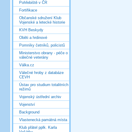
Pohřebiště v ČR
Fortifikace
Občanské sdružení Klub
Vojenské a letecké historie
KVH Beskydy
Oběti a hrdinové
Pomníky četníků, policistů
Ministerstvo obrany - péče o
válečné veterány
Válka.cz
Válečné hroby z databáze
CEVH
Ústav pro studium totalitních
režimů
Vojenský ústřední archiv
Vojenství
Background
Vlastenecká památná místa
Klub přátel pplk. Karla
Vašátky