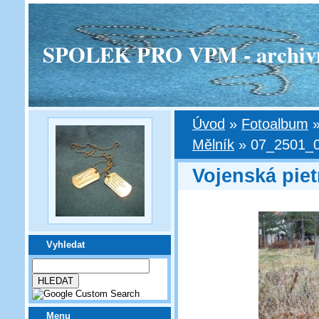
SPOLEK PRO VPM - archivní v
Úvod
»
Fotoalbum
Mělník
»
07_2501_0
Vojenská piet
Vyhledat
Menu