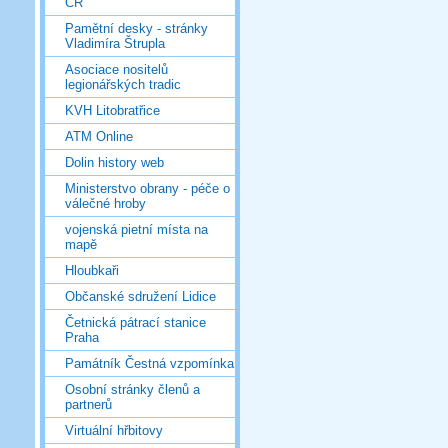
ČR
Pamětní desky - stránky
Vladimíra Štrupla
Asociace nositelů
legionářských tradic
KVH Litobratřice
ATM Online
Dolin history web
Ministerstvo obrany - péče o
válečné hroby
vojenská pietní místa na
mapě
Hloubkaři
Občanské sdružení Lidice
Četnická pátrací stanice
Praha
Památník Čestná vzpomínka
Osobní stránky členů a
partnerů
Virtuální hřbitovy