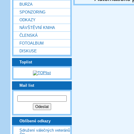
BURZA
SPONZORING
ODKAZY
NÁVŠTĚVNÍ KNIHA
ČLENSKÁ
FOTOALBUM
DISKUSE
Toplist
Mail list
Oblíbené odkazy
Sdružení válečných veteránů