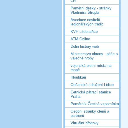
ČR
Pamětní desky - stránky
Vladimíra Štrupla
Asociace nositelů
legionářských tradic
KVH Litobratřice
ATM Online
Dolin history web
Ministerstvo obrany - péče o
válečné hroby
vojenská pietní místa na
mapě
Hloubkaři
Občanské sdružení Lidice
Četnická pátrací stanice
Praha
Památník Čestná vzpomínka
Osobní stránky členů a
partnerů
Virtuální hřbitovy