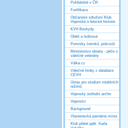
Pohřebiště v ČR
Fortifikace
Občanské sdružení Klub
Vojenské a letecké historie
KVH Beskydy
Oběti a hrdinové
Pomníky četníků, policistů
Ministerstvo obrany - péče o
válečné veterány
Válka.cz
Válečné hroby z databáze
CEVH
Ústav pro studium totalitních
režimů
Vojenský ústřední archiv
Vojenství
Background
Vlastenecká památná místa
Klub přátel pplk. Karla
Vašátky