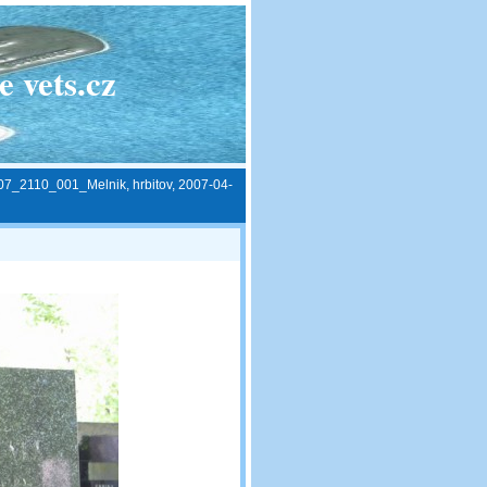
 vets.cz
07_2110_001_Melnik, hrbitov, 2007-04-