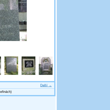
Další →
eřinách)