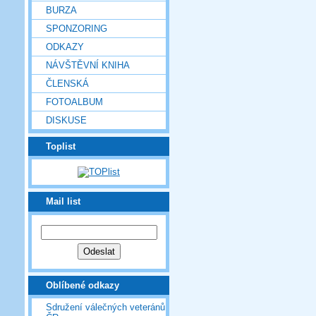
BURZA
SPONZORING
ODKAZY
NÁVŠTĚVNÍ KNIHA
ČLENSKÁ
FOTOALBUM
DISKUSE
Toplist
Mail list
Oblíbené odkazy
Sdružení válečných veteránů