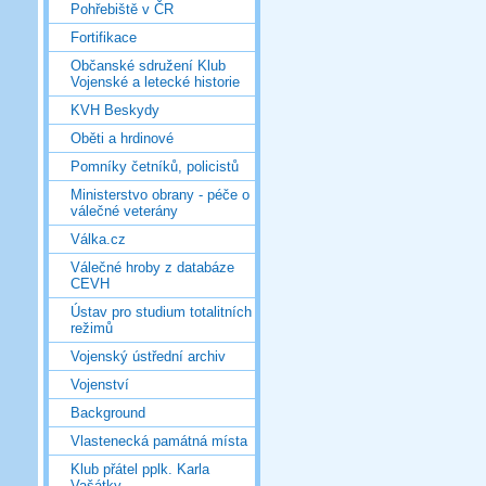
Pohřebiště v ČR
Fortifikace
Občanské sdružení Klub
Vojenské a letecké historie
KVH Beskydy
Oběti a hrdinové
Pomníky četníků, policistů
Ministerstvo obrany - péče o
válečné veterány
Válka.cz
Válečné hroby z databáze
CEVH
Ústav pro studium totalitních
režimů
Vojenský ústřední archiv
Vojenství
Background
Vlastenecká památná místa
Klub přátel pplk. Karla
Vašátky