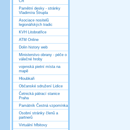
ČR
Pamětní desky - stránky
Vladimíra Štrupla
Asociace nositelů
legionářských tradic
KVH Litobratřice
ATM Online
Dolin history web
Ministerstvo obrany - péče o
válečné hroby
vojenská pietní místa na
mapě
Hloubkaři
Občanské sdružení Lidice
Četnická pátrací stanice
Praha
Památník Čestná vzpomínka
Osobní stránky členů a
partnerů
Virtuální hřbitovy