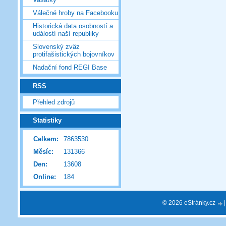
Válečné hroby na Facebooku
Historická data osobností a
událostí naší republiky
Slovenský zväz
protifašistických bojovníkov
Nadační fond REGI Base
RSS
Přehled zdrojů
Statistiky
Celkem:
7863530
Měsíc:
131366
Den:
13608
Online:
184
© 2026 eStránky.cz