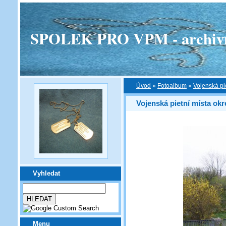
SPOLEK PRO VPM - archivní v
Úvod
»
Fotoalbum
»
Vojenská pi
Vojenská pietní místa okr
Vyhledat
Menu