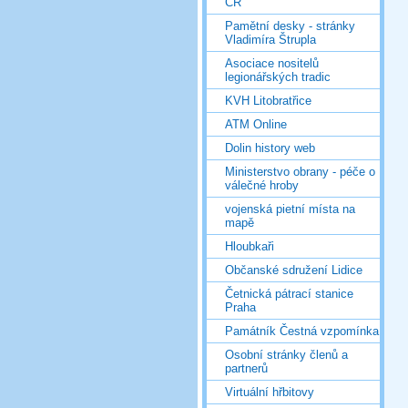
ČR
Pamětní desky - stránky
Vladimíra Štrupla
Asociace nositelů
legionářských tradic
KVH Litobratřice
ATM Online
Dolin history web
Ministerstvo obrany - péče o
válečné hroby
vojenská pietní místa na
mapě
Hloubkaři
Občanské sdružení Lidice
Četnická pátrací stanice
Praha
Památník Čestná vzpomínka
Osobní stránky členů a
partnerů
Virtuální hřbitovy