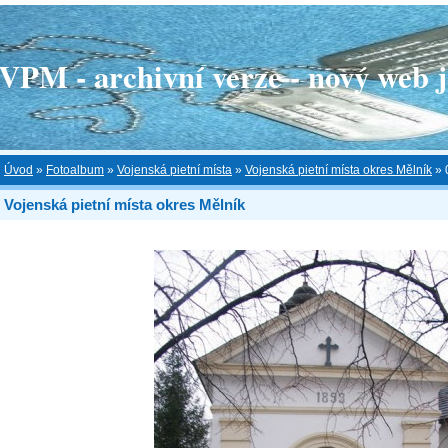
 - archivní verze - nový web je
Úvod
»
Fotoalbum
»
Vojenská pietní místa
»
Vojenská pietní místa okres Mělník
»
Vojenská pietní místa okres Mělník