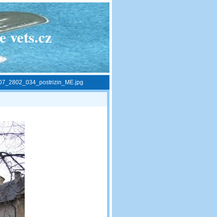
 vets.cz
07_2802_034_postrizin_ME.jpg