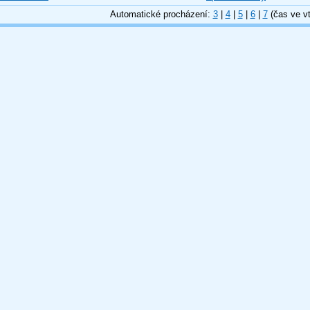
Automatické procházení:
3
|
4
|
5
|
6
|
7
(čas ve vt