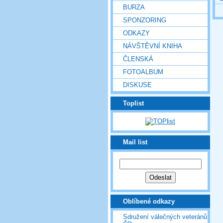
BURZA
SPONZORING
ODKAZY
NÁVŠTĚVNÍ KNIHA
ČLENSKÁ
FOTOALBUM
DISKUSE
Toplist
Mail list
Oblíbené odkazy
Sdružení válečných veteránů