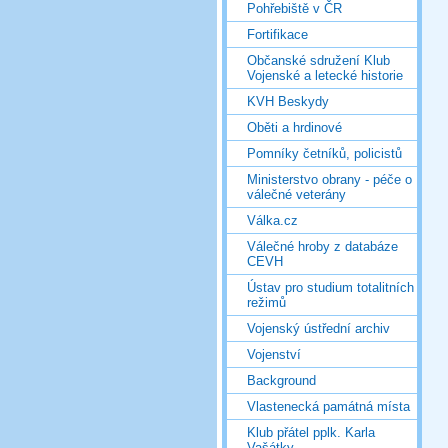
Pohřebiště v ČR
Fortifikace
Občanské sdružení Klub
Vojenské a letecké historie
KVH Beskydy
Oběti a hrdinové
Pomníky četníků, policistů
Ministerstvo obrany - péče o
válečné veterány
Válka.cz
Válečné hroby z databáze
CEVH
Ústav pro studium totalitních
režimů
Vojenský ústřední archiv
Vojenství
Background
Vlastenecká památná místa
Klub přátel pplk. Karla
Vašátky