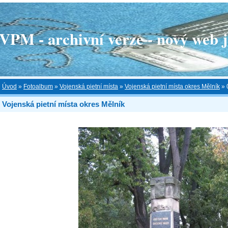
 - archivní verze - nový web je
Úvod
»
Fotoalbum
»
Vojenská pietní místa
»
Vojenská pietní místa okres Mělník
»
Vojenská pietní místa okres Mělník