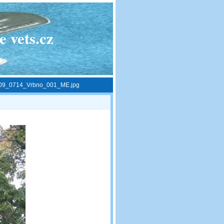
 vets.cz
09_0714_Vrbno_001_ME.jpg