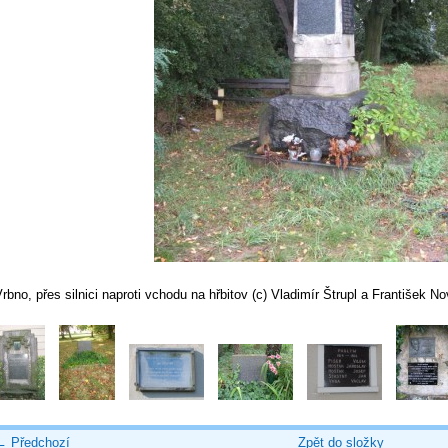
rbno, přes silnici naproti vchodu na hřbitov (c) Vladimír Štrupl a František N
← Předchozí
Zpět do složky