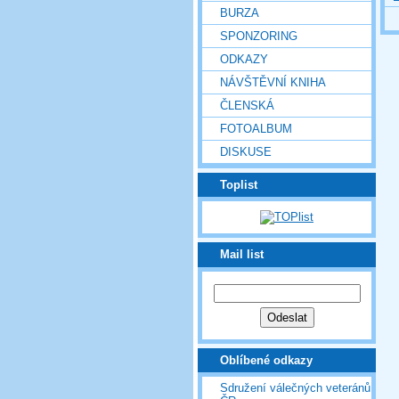
BURZA
SPONZORING
ODKAZY
NÁVŠTĚVNÍ KNIHA
ČLENSKÁ
FOTOALBUM
DISKUSE
Toplist
Mail list
Oblíbené odkazy
Sdružení válečných veteránů