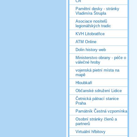
ČR
Pamětní desky - stránky
Vladimíra Štrupla
Asociace nositelů
legionářských tradic
KVH Litobratřice
ATM Online
Dolin history web
Ministerstvo obrany - péče o
válečné hroby
vojenská pietní místa na
mapě
Hloubkaři
Občanské sdružení Lidice
Četnická pátrací stanice
Praha
Památník Čestná vzpomínka
Osobní stránky členů a
partnerů
Virtuální hřbitovy