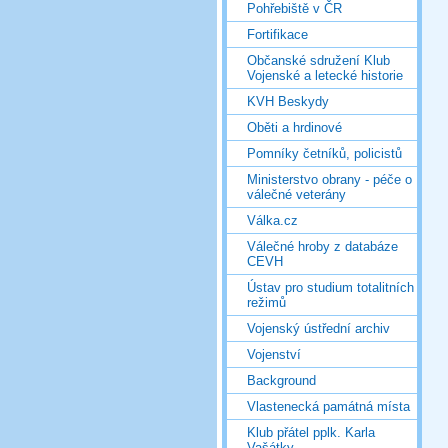
Pohřebiště v ČR
Fortifikace
Občanské sdružení Klub
Vojenské a letecké historie
KVH Beskydy
Oběti a hrdinové
Pomníky četníků, policistů
Ministerstvo obrany - péče o
válečné veterány
Válka.cz
Válečné hroby z databáze
CEVH
Ústav pro studium totalitních
režimů
Vojenský ústřední archiv
Vojenství
Background
Vlastenecká památná místa
Klub přátel pplk. Karla
Vašátky