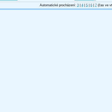
Automatické procházení:
3
|
4
|
5
|
6
|
7
(čas ve vt