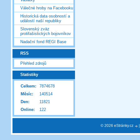
Válečné hroby na Facebooku
Historická data osobností a
událostí naší republiky
Slovenský zväz
protifašistických bojovníkov
Nadační fond REGI Base
RSS
Přehled zdrojů
Statistiky
Celkem:
7874678
Měsíc:
140514
Den:
11821
Online:
122
© 2026 eStránky.cz