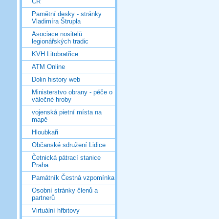
ČR
Pamětní desky - stránky
Vladimíra Štrupla
Asociace nositelů
legionářských tradic
KVH Litobratřice
ATM Online
Dolin history web
Ministerstvo obrany - péče o
válečné hroby
vojenská pietní místa na
mapě
Hloubkaři
Občanské sdružení Lidice
Četnická pátrací stanice
Praha
Památník Čestná vzpomínka
Osobní stránky členů a
partnerů
Virtuální hřbitovy