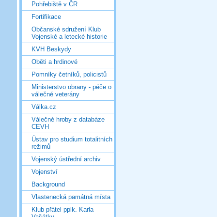
Pohřebiště v ČR
Fortifikace
Občanské sdružení Klub
Vojenské a letecké historie
KVH Beskydy
Oběti a hrdinové
Pomníky četníků, policistů
Ministerstvo obrany - péče o
válečné veterány
Válka.cz
Válečné hroby z databáze
CEVH
Ústav pro studium totalitních
režimů
Vojenský ústřední archiv
Vojenství
Background
Vlastenecká památná místa
Klub přátel pplk. Karla
Vašátky