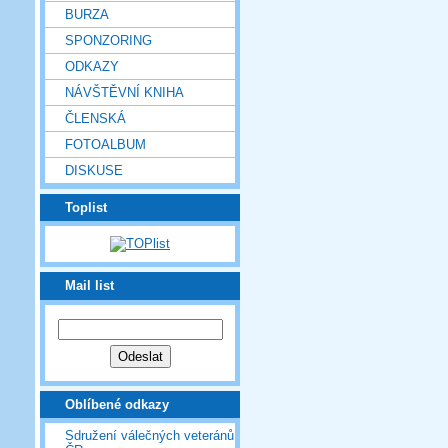
BURZA
SPONZORING
ODKAZY
NÁVŠTĚVNÍ KNIHA
ČLENSKÁ
FOTOALBUM
DISKUSE
Toplist
Mail list
Oblíbené odkazy
Sdružení válečných veteránů