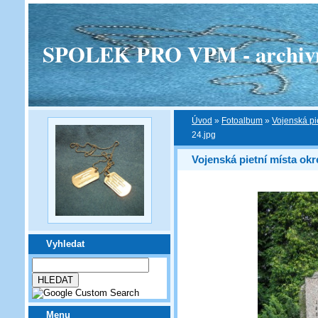
SPOLEK PRO VPM - archivní v
Úvod
»
Fotoalbum
»
Vojenská pi
24.jpg
Vojenská pietní místa okr
Vyhledat
Menu