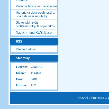
Válečné hroby na Facebooku
Historická data osobností a
událostí naší republiky
Slovenský zväz
protifašistických bojovníkov
Nadační fond REGI Base
RSS
Přehled zdrojů
Statistiky
Celkem:
7841817
Měsíc:
114469
Den:
6484
Online:
152
© 2026 eStránky.cz