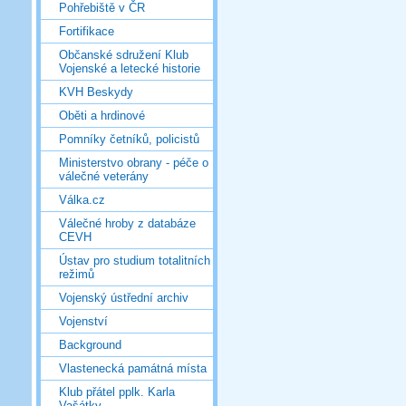
Pohřebiště v ČR
Fortifikace
Občanské sdružení Klub
Vojenské a letecké historie
KVH Beskydy
Oběti a hrdinové
Pomníky četníků, policistů
Ministerstvo obrany - péče o
válečné veterány
Válka.cz
Válečné hroby z databáze
CEVH
Ústav pro studium totalitních
režimů
Vojenský ústřední archiv
Vojenství
Background
Vlastenecká památná místa
Klub přátel pplk. Karla
Vašátky