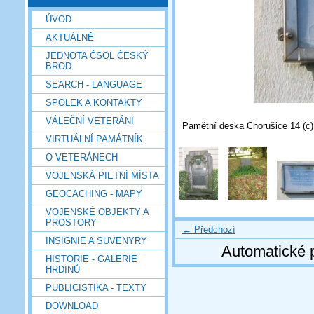
ÚVOD
AKTUÁLNĚ
JEDNOTA ČSOL ČESKÝ
BROD
SEARCH - LANGUAGE
SPOLEK A KONTAKTY
VÁLEČNÍ VETERÁNI
Pamětní deska Chorušice 14 (c) 
VIRTUÁLNÍ PAMÁTNÍK
O VETERÁNECH
VOJENSKÁ PIETNÍ MÍSTA
GEOCACHING - MAPY
VOJENSKÉ OBJEKTY A
PROSTORY
← Předchozí
INSIGNIE A SUVENYRY
Automatické 
HISTORIE - GALERIE
HRDINŮ
PUBLICISTIKA - TEXTY
DOWNLOAD