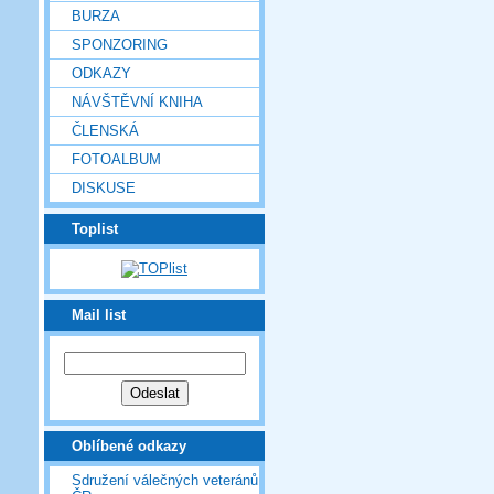
BURZA
SPONZORING
ODKAZY
NÁVŠTĚVNÍ KNIHA
ČLENSKÁ
FOTOALBUM
DISKUSE
Toplist
Mail list
Oblíbené odkazy
Sdružení válečných veteránů