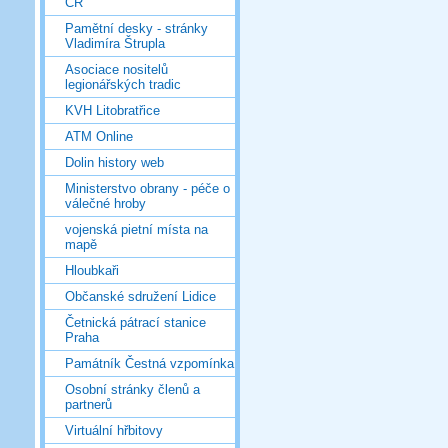
ČR
Pamětní desky - stránky
Vladimíra Štrupla
Asociace nositelů
legionářských tradic
KVH Litobratřice
ATM Online
Dolin history web
Ministerstvo obrany - péče o
válečné hroby
vojenská pietní místa na
mapě
Hloubkaři
Občanské sdružení Lidice
Četnická pátrací stanice
Praha
Památník Čestná vzpomínka
Osobní stránky členů a
partnerů
Virtuální hřbitovy