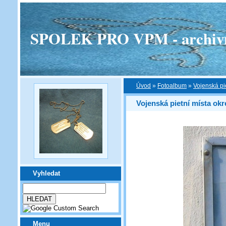
SPOLEK PRO VPM - archivní v
Úvod
»
Fotoalbum
»
Vojenská pi
Vojenská pietní místa okr
Vyhledat
Menu