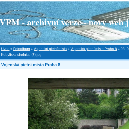
 - archivní verze - nový web je
Úvod
»
Fotoalbum
»
Vojenská pietní místa
»
Vojenská pietní místa Praha 8
»
08_0
Kobyliska strelnice (3).jpg
Vojenská pietní místa Praha 8