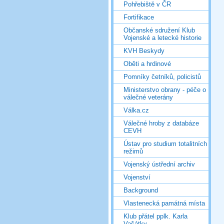
Pohřebiště v ČR
Fortifikace
Občanské sdružení Klub
Vojenské a letecké historie
KVH Beskydy
Oběti a hrdinové
Pomníky četníků, policistů
Ministerstvo obrany - péče o
válečné veterány
Válka.cz
Válečné hroby z databáze
CEVH
Ústav pro studium totalitních
režimů
Vojenský ústřední archiv
Vojenství
Background
Vlastenecká památná místa
Klub přátel pplk. Karla
Vašátky