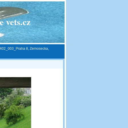
 vets.cz
402_003_Praha 8, Zernosecka,