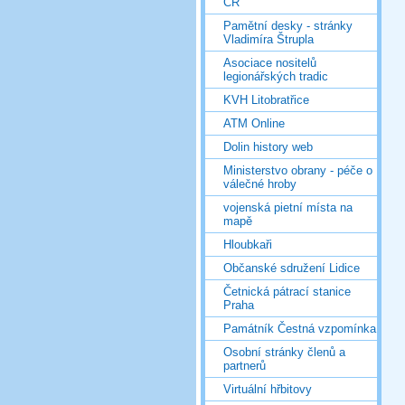
ČR
Pamětní desky - stránky
Vladimíra Štrupla
Asociace nositelů
legionářských tradic
KVH Litobratřice
ATM Online
Dolin history web
Ministerstvo obrany - péče o
válečné hroby
vojenská pietní místa na
mapě
Hloubkaři
Občanské sdružení Lidice
Četnická pátrací stanice
Praha
Památník Čestná vzpomínka
Osobní stránky členů a
partnerů
Virtuální hřbitovy