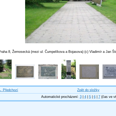
raha 8, Žernosecká (mezi ul. Čumpelíkova a Bojasova) (c) Vladimír a Jan Št
← Předchozí
Zpět do složky
Automatické procházení:
3
|
4
|
5
|
6
|
7
(čas ve vt