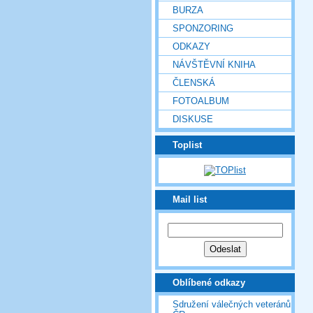
BURZA
SPONZORING
ODKAZY
NÁVŠTĚVNÍ KNIHA
ČLENSKÁ
FOTOALBUM
DISKUSE
Toplist
Mail list
Oblíbené odkazy
Sdružení válečných veteránů