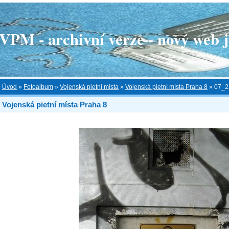
 - archivní verze - nový web je
Úvod
»
Fotoalbum
»
Vojenská pietní místa
»
Vojenská pietní místa Praha 8
»
07_2
Vojenská pietní místa Praha 8