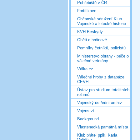
Pohřebiště v ČR
Fortifikace
Občanské sdružení Klub
Vojenské a letecké historie
KVH Beskydy
Oběti a hrdinové
Pomníky četníků, policistů
Ministerstvo obrany - péče o
válečné veterány
Válka.cz
Válečné hroby z databáze
CEVH
Ústav pro studium totalitních
režimů
Vojenský ústřední archiv
Vojenství
Background
Vlastenecká památná místa
Klub přátel pplk. Karla
Vašátky