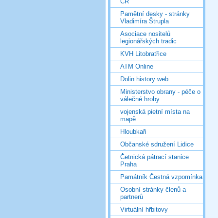
ČR
Pamětní desky - stránky
Vladimíra Štrupla
Asociace nositelů
legionářských tradic
KVH Litobratřice
ATM Online
Dolin history web
Ministerstvo obrany - péče o
válečné hroby
vojenská pietní místa na
mapě
Hloubkaři
Občanské sdružení Lidice
Četnická pátrací stanice
Praha
Památník Čestná vzpomínka
Osobní stránky členů a
partnerů
Virtuální hřbitovy