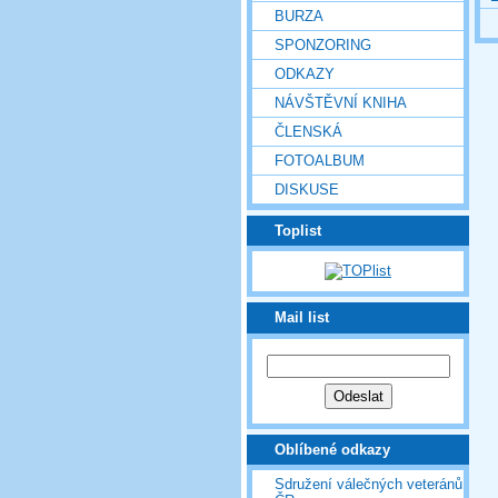
BURZA
SPONZORING
ODKAZY
NÁVŠTĚVNÍ KNIHA
ČLENSKÁ
FOTOALBUM
DISKUSE
Toplist
Mail list
Oblíbené odkazy
Sdružení válečných veteránů