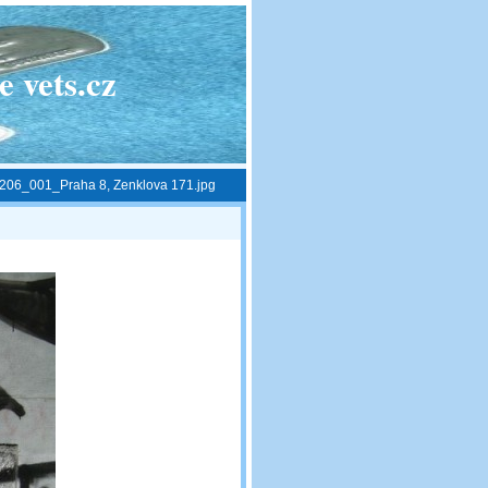
 vets.cz
206_001_Praha 8, Zenklova 171.jpg