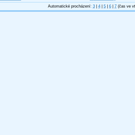
Automatické procházení:
3
|
4
|
5
|
6
|
7
(čas ve vt