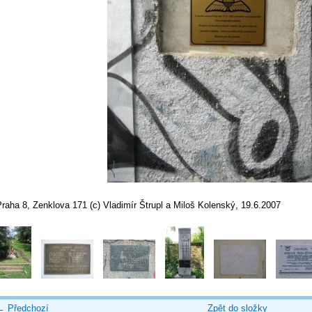
raha 8, Zenklova 171 (c) Vladimír Štrupl a Miloš Kolenský, 19.6.2007
← Předchozí
Zpět do složky