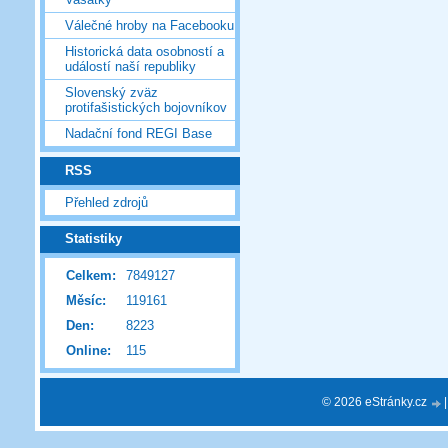
Válečné hroby na Facebooku
Historická data osobností a
událostí naší republiky
Slovenský zväz
protifašistických bojovníkov
Nadační fond REGI Base
RSS
Přehled zdrojů
Statistiky
Celkem:
7849127
Měsíc:
119161
Den:
8223
Online:
115
© 2026 eStránky.cz