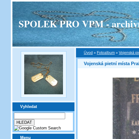
SPOLEK PRO VPM - archivní v
Úvod
»
Fotoalbum
»
Vojenská pi
Vojenská pietní místa Pra
Vyhledat
Menu