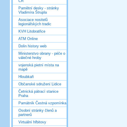
ČR
Pamětní desky - stránky
Vladimíra Štrupla
Asociace nositelů
legionářských tradic
KVH Litobratřice
ATM Online
Dolin history web
Ministerstvo obrany - péče o
válečné hroby
vojenská pietní místa na
mapě
Hloubkaři
Občanské sdružení Lidice
Četnická pátrací stanice
Praha
Památník Čestná vzpomínka
Osobní stránky členů a
partnerů
Virtuální hřbitovy