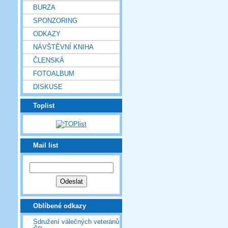
BURZA
SPONZORING
ODKAZY
NÁVŠTĚVNÍ KNIHA
ČLENSKÁ
FOTOALBUM
DISKUSE
Toplist
Mail list
Oblíbené odkazy
Sdružení válečných veteránů