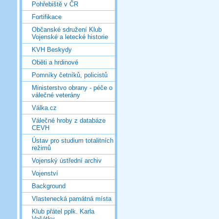
Pohřebiště v ČR
Fortifikace
Občanské sdružení Klub
Vojenské a letecké historie
KVH Beskydy
Oběti a hrdinové
Pomníky četníků, policistů
Ministerstvo obrany - péče o
válečné veterány
Válka.cz
Válečné hroby z databáze
CEVH
Ústav pro studium totalitních
režimů
Vojenský ústřední archiv
Vojenství
Background
Vlastenecká památná místa
Klub přátel pplk. Karla
Vašátky