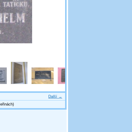
Další →
eřinách)