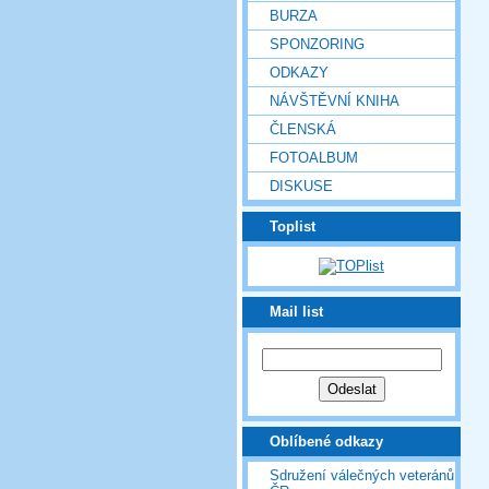
BURZA
SPONZORING
ODKAZY
NÁVŠTĚVNÍ KNIHA
ČLENSKÁ
FOTOALBUM
DISKUSE
Toplist
Mail list
Oblíbené odkazy
Sdružení válečných veteránů