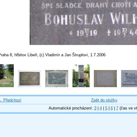
raha 8, hřbitov Libeň, (c) Vladimír a Jan Štruplovi, 1.7.2006
← Předchozí
Zpět do složky
Automatické procházení:
3
|
4
|
5
|
6
|
7
(čas ve vt