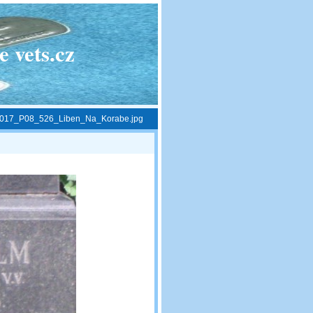
 vets.cz
017_P08_526_Liben_Na_Korabe.jpg