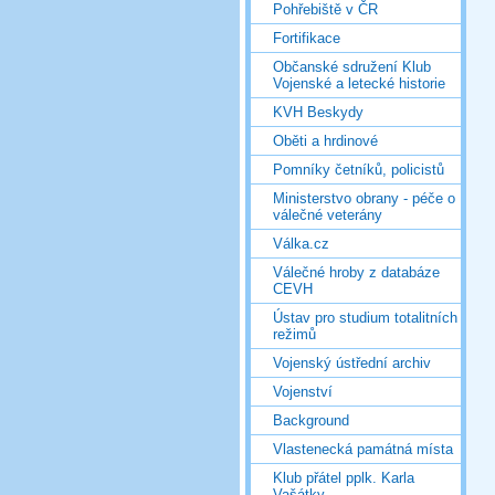
Pohřebiště v ČR
Fortifikace
Občanské sdružení Klub
Vojenské a letecké historie
KVH Beskydy
Oběti a hrdinové
Pomníky četníků, policistů
Ministerstvo obrany - péče o
válečné veterány
Válka.cz
Válečné hroby z databáze
CEVH
Ústav pro studium totalitních
režimů
Vojenský ústřední archiv
Vojenství
Background
Vlastenecká památná místa
Klub přátel pplk. Karla
Vašátky