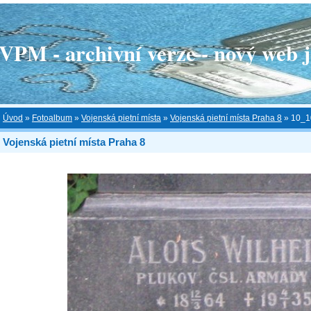
 - archivní verze - nový web je
Úvod
»
Fotoalbum
»
Vojenská pietní místa
»
Vojenská pietní místa Praha 8
»
10_1
Vojenská pietní místa Praha 8