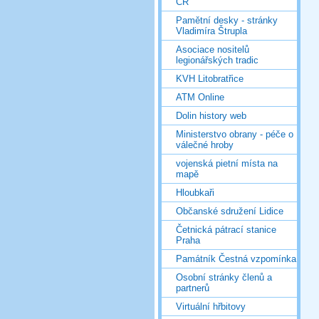
ČR
Pamětní desky - stránky
Vladimíra Štrupla
Asociace nositelů
legionářských tradic
KVH Litobratřice
ATM Online
Dolin history web
Ministerstvo obrany - péče o
válečné hroby
vojenská pietní místa na
mapě
Hloubkaři
Občanské sdružení Lidice
Četnická pátrací stanice
Praha
Památník Čestná vzpomínka
Osobní stránky členů a
partnerů
Virtuální hřbitovy