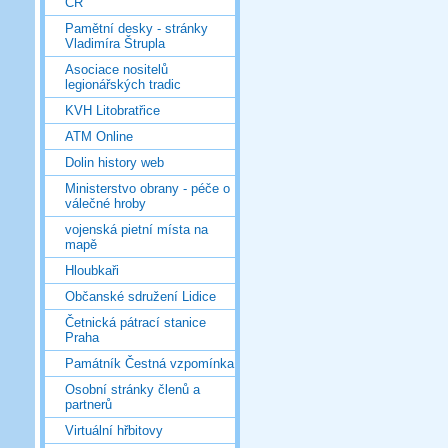
ČR
Pamětní desky - stránky
Vladimíra Štrupla
Asociace nositelů
legionářských tradic
KVH Litobratřice
ATM Online
Dolin history web
Ministerstvo obrany - péče o
válečné hroby
vojenská pietní místa na
mapě
Hloubkaři
Občanské sdružení Lidice
Četnická pátrací stanice
Praha
Památník Čestná vzpomínka
Osobní stránky členů a
partnerů
Virtuální hřbitovy