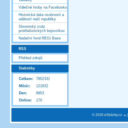
Válečné hroby na Facebooku
Historická data osobností a
událostí naší republiky
Slovenský zväz
protifašistických bojovníkov
Nadační fond REGI Base
RSS
Přehled zdrojů
Statistiky
Celkem:
7852331
Měsíc:
121832
Den:
8953
Online:
170
© 2026 eStránky.cz