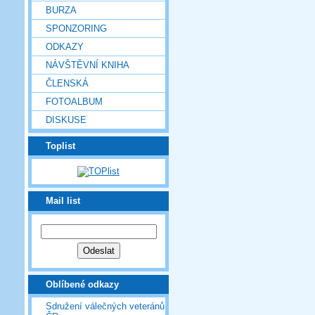
BURZA
SPONZORING
ODKAZY
NÁVŠTĚVNÍ KNIHA
ČLENSKÁ
FOTOALBUM
DISKUSE
Toplist
Mail list
Oblíbené odkazy
Sdružení válečných veteránů