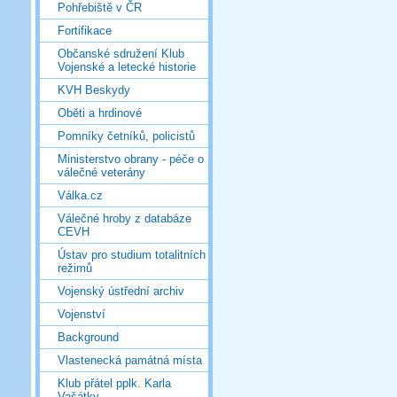
Pohřebiště v ČR
Fortifikace
Občanské sdružení Klub
Vojenské a letecké historie
KVH Beskydy
Oběti a hrdinové
Pomníky četníků, policistů
Ministerstvo obrany - péče o
válečné veterány
Válka.cz
Válečné hroby z databáze
CEVH
Ústav pro studium totalitních
režimů
Vojenský ústřední archiv
Vojenství
Background
Vlastenecká památná místa
Klub přátel pplk. Karla
Vašátky