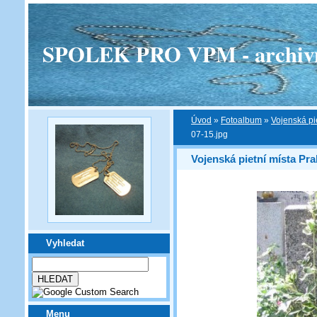
SPOLEK PRO VPM - archivní v
Úvod
»
Fotoalbum
»
Vojenská pi
07-15.jpg
Vojenská pietní místa Pra
Vyhledat
Menu