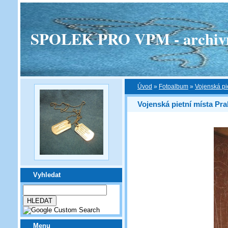
SPOLEK PRO VPM - archivní v
Úvod
»
Fotoalbum
»
Vojenská pi
Vojenská pietní místa Pra
Vyhledat
Menu