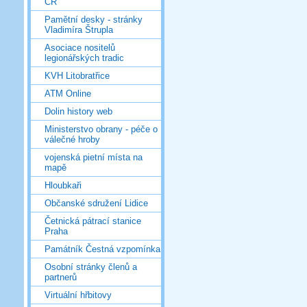
ČR
Pamětní desky - stránky
Vladimíra Štrupla
Asociace nositelů
legionářských tradic
KVH Litobratřice
ATM Online
Dolin history web
Ministerstvo obrany - péče o
válečné hroby
vojenská pietní místa na
mapě
Hloubkaři
Občanské sdružení Lidice
Četnická pátrací stanice
Praha
Památník Čestná vzpomínka
Osobní stránky členů a
partnerů
Virtuální hřbitovy