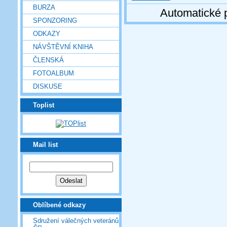
BURZA
Automatické 
SPONZORING
ODKAZY
NÁVŠTĚVNÍ KNIHA
ČLENSKÁ
FOTOALBUM
DISKUSE
Toplist
Mail list
Oblíbené odkazy
Sdružení válečných veteránů