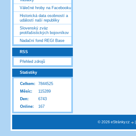
Válečné hroby na Facebooku
Historická data osobností a
událostí naší republiky
Slovenský zväz
protifašistických bojovníkov
Nadační fond REGI Base
RSS
Přehled zdrojů
Statistiky
Celkem:
7844525
Měsíc:
115289
Den:
6743
Online:
167
© 2026 eStránky.cz