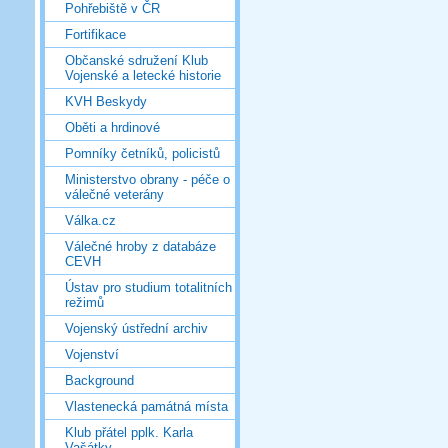
Pohřebiště v ČR
Fortifikace
Občanské sdružení Klub
Vojenské a letecké historie
KVH Beskydy
Oběti a hrdinové
Pomníky četníků, policistů
Ministerstvo obrany - péče o
válečné veterány
Válka.cz
Válečné hroby z databáze
CEVH
Ústav pro studium totalitních
režimů
Vojenský ústřední archiv
Vojenství
Background
Vlastenecká památná místa
Klub přátel pplk. Karla
Vašátky