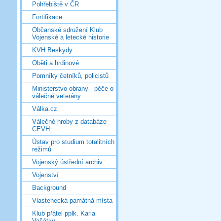
Pohřebiště v ČR
Fortifikace
Občanské sdružení Klub
Vojenské a letecké historie
KVH Beskydy
Oběti a hrdinové
Pomníky četníků, policistů
Ministerstvo obrany - péče o
válečné veterány
Válka.cz
Válečné hroby z databáze
CEVH
Ústav pro studium totalitních
režimů
Vojenský ústřední archiv
Vojenství
Background
Vlastenecká památná místa
Klub přátel pplk. Karla
Vašátky