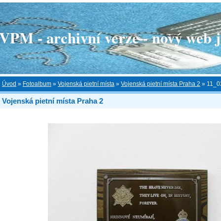
 - archivní verze - nový web je
Úvod
»
Fotoalbum
»
Vojenská pietní místa
»
Vojenská pietní místa Praha 2
»
11_0
Vojenská pietní místa Praha 2