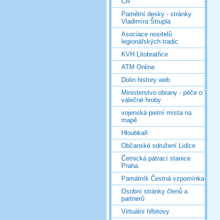
ČR
Pamětní desky - stránky
Vladimíra Štrupla
Asociace nositelů
legionářských tradic
KVH Litobratřice
ATM Online
Dolin history web
Ministerstvo obrany - péče o
válečné hroby
vojenská pietní místa na
mapě
Hloubkaři
Občanské sdružení Lidice
Četnická pátrací stanice
Praha
Památník Čestná vzpomínka
Osobní stránky členů a
partnerů
Virtuální hřbitovy