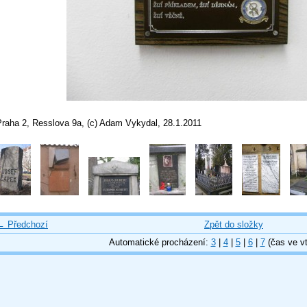
Praha 2, Resslova 9a, (c) Adam Vykydal, 28.1.2011
← Předchozí
Zpět do složky
Automatické procházení:
3
|
4
|
5
|
6
|
7
(čas ve vt