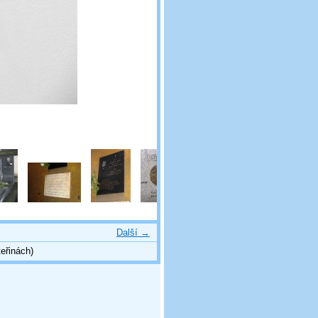
Další →
eřinách)