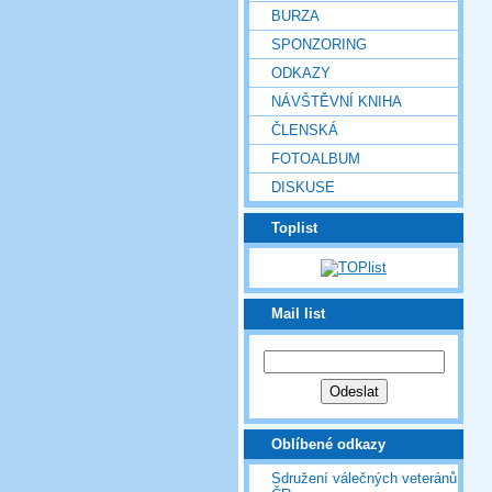
BURZA
SPONZORING
ODKAZY
NÁVŠTĚVNÍ KNIHA
ČLENSKÁ
FOTOALBUM
DISKUSE
Toplist
Mail list
Oblíbené odkazy
Sdružení válečných veteránů