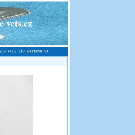
 vets.cz
209_P002_110_Resslova_9a