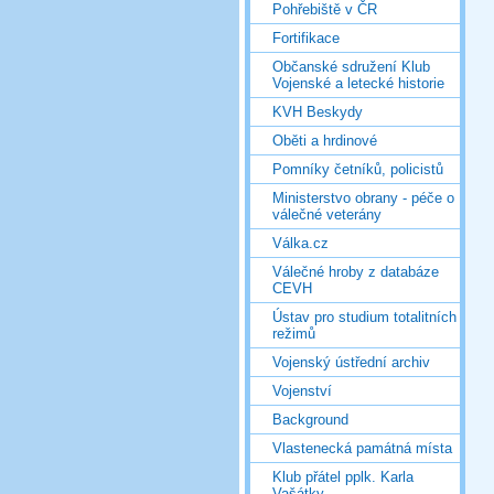
Pohřebiště v ČR
Fortifikace
Občanské sdružení Klub
Vojenské a letecké historie
KVH Beskydy
Oběti a hrdinové
Pomníky četníků, policistů
Ministerstvo obrany - péče o
válečné veterány
Válka.cz
Válečné hroby z databáze
CEVH
Ústav pro studium totalitních
režimů
Vojenský ústřední archiv
Vojenství
Background
Vlastenecká památná místa
Klub přátel pplk. Karla
Vašátky