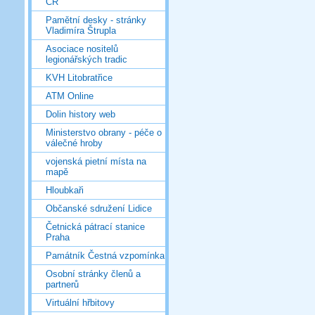
ČR
Pamětní desky - stránky
Vladimíra Štrupla
Asociace nositelů
legionářských tradic
KVH Litobratřice
ATM Online
Dolin history web
Ministerstvo obrany - péče o
válečné hroby
vojenská pietní místa na
mapě
Hloubkaři
Občanské sdružení Lidice
Četnická pátrací stanice
Praha
Památník Čestná vzpomínka
Osobní stránky členů a
partnerů
Virtuální hřbitovy