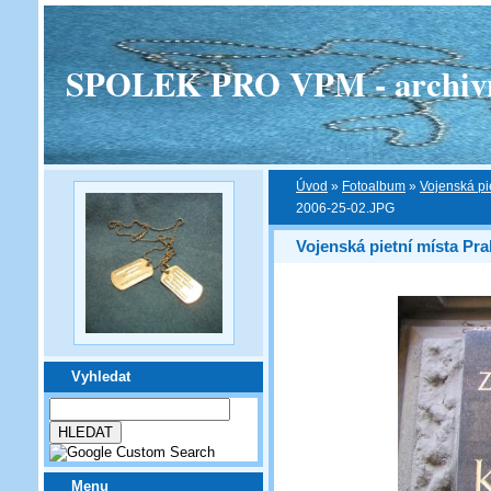
SPOLEK PRO VPM - archivní v
Úvod
»
Fotoalbum
»
Vojenská pi
2006-25-02.JPG
Vojenská pietní místa Pra
Vyhledat
Menu