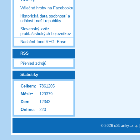
Válečné hroby na Facebooku
Historická data osobností a
událostí naší republiky
Slovenský zväz
protifašistických bojovníkov
Nadační fond REGI Base
RSS
Přehled zdrojů
Statistiky
Celkem:
7861205
Měsíc:
129379
Den:
12343
Online:
220
© 2026 eStránky.cz