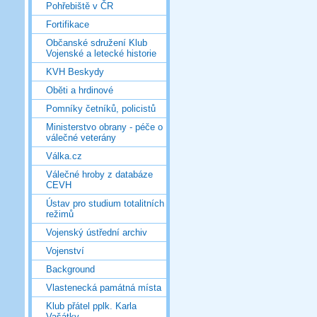
Pohřebiště v ČR
Fortifikace
Občanské sdružení Klub
Vojenské a letecké historie
KVH Beskydy
Oběti a hrdinové
Pomníky četníků, policistů
Ministerstvo obrany - péče o
válečné veterány
Válka.cz
Válečné hroby z databáze
CEVH
Ústav pro studium totalitních
režimů
Vojenský ústřední archiv
Vojenství
Background
Vlastenecká památná místa
Klub přátel pplk. Karla
Vašátky