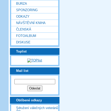
BURZA
SPONZORING
ODKAZY
NÁVŠTĚVNÍ KNIHA
ČLENSKÁ
FOTOALBUM
DISKUSE
Toplist
Mail list
Oblíbené odkazy
Sdružení válečných veteránů