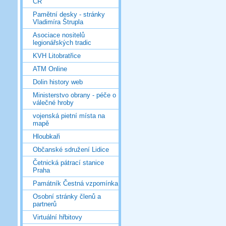
ČR
Pamětní desky - stránky
Vladimíra Štrupla
Asociace nositelů
legionářských tradic
KVH Litobratřice
ATM Online
Dolin history web
Ministerstvo obrany - péče o
válečné hroby
vojenská pietní místa na
mapě
Hloubkaři
Občanské sdružení Lidice
Četnická pátrací stanice
Praha
Památník Čestná vzpomínka
Osobní stránky členů a
partnerů
Virtuální hřbitovy