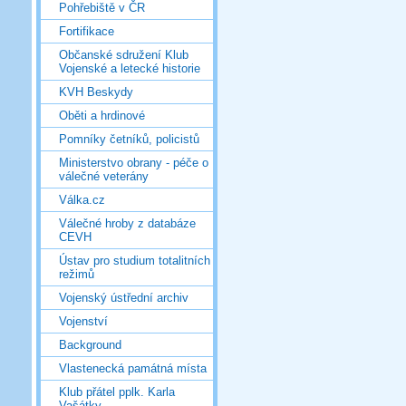
Pohřebiště v ČR
Fortifikace
Občanské sdružení Klub
Vojenské a letecké historie
KVH Beskydy
Oběti a hrdinové
Pomníky četníků, policistů
Ministerstvo obrany - péče o
válečné veterány
Válka.cz
Válečné hroby z databáze
CEVH
Ústav pro studium totalitních
režimů
Vojenský ústřední archiv
Vojenství
Background
Vlastenecká památná místa
Klub přátel pplk. Karla
Vašátky