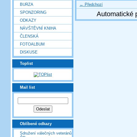
← Předchozí
BURZA
SPONZORING
Automatické 
ODKAZY
NÁVŠTĚVNÍ KNIHA
ČLENSKÁ
FOTOALBUM
DISKUSE
Toplist
Mail list
Oblíbené odkazy
Sdružení válečných veteránů