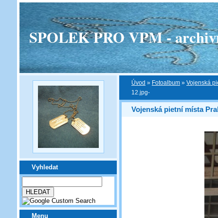
SPOLEK PRO VPM - archivní v
Úvod
»
Fotoalbum
»
Vojenská pi
12.jpg-
Vojenská pietní místa Pra
Vyhledat
Menu