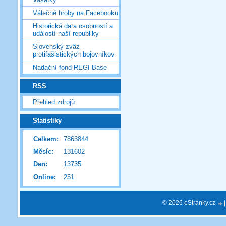
Válečné hroby na Facebooku
Historická data osobností a
událostí naší republiky
Slovenský zväz
protifašistických bojovníkov
Nadační fond REGI Base
RSS
Přehled zdrojů
Statistiky
Celkem:
7863844
Měsíc:
131602
Den:
13735
Online:
251
© 2026 eStránky.cz