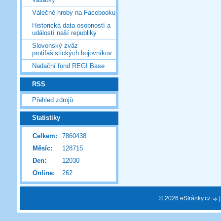
Válečné hroby na Facebooku
Historická data osobností a
událostí naší republiky
Slovenský zväz
protifašistických bojovníkov
Nadační fond REGI Base
RSS
Přehled zdrojů
Statistiky
Celkem:
7860438
Měsíc:
128715
Den:
12030
Online:
262
© 2026 eStránky.cz