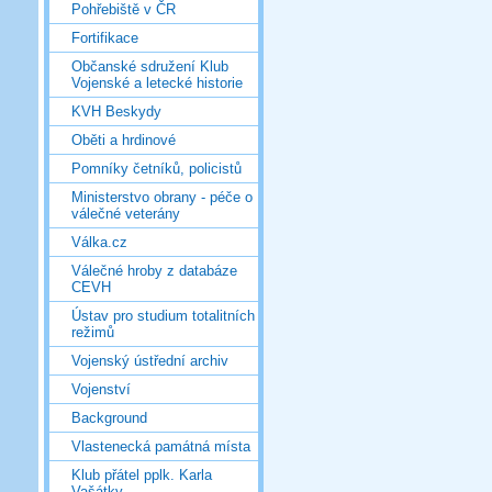
Pohřebiště v ČR
Fortifikace
Občanské sdružení Klub
Vojenské a letecké historie
KVH Beskydy
Oběti a hrdinové
Pomníky četníků, policistů
Ministerstvo obrany - péče o
válečné veterány
Válka.cz
Válečné hroby z databáze
CEVH
Ústav pro studium totalitních
režimů
Vojenský ústřední archiv
Vojenství
Background
Vlastenecká památná místa
Klub přátel pplk. Karla
Vašátky