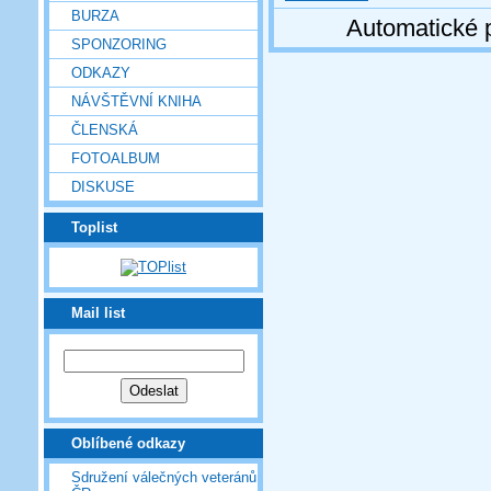
BURZA
Automatické 
SPONZORING
ODKAZY
NÁVŠTĚVNÍ KNIHA
ČLENSKÁ
FOTOALBUM
DISKUSE
Toplist
Mail list
Oblíbené odkazy
Sdružení válečných veteránů