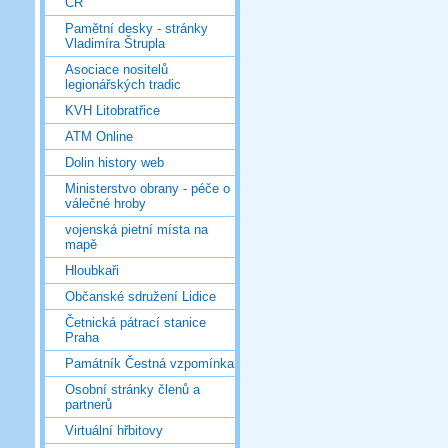
ČR
Pamětní desky - stránky
Vladimíra Štrupla
Asociace nositelů
legionářských tradic
KVH Litobratřice
ATM Online
Dolin history web
Ministerstvo obrany - péče o
válečné hroby
vojenská pietní místa na
mapě
Hloubkaři
Občanské sdružení Lidice
Četnická pátrací stanice
Praha
Památník Čestná vzpomínka
Osobní stránky členů a
partnerů
Virtuální hřbitovy