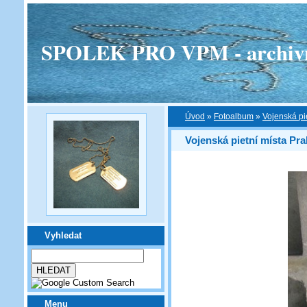
SPOLEK PRO VPM - archivní v
Úvod
»
Fotoalbum
»
Vojenská pi
Vojenská pietní místa Pra
Vyhledat
Menu