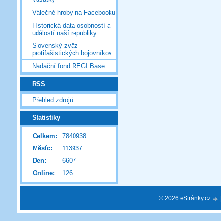
Válečné hroby na Facebooku
Historická data osobností a
událostí naší republiky
Slovenský zväz
protifašistických bojovníkov
Nadační fond REGI Base
RSS
Přehled zdrojů
Statistiky
Celkem:
7840938
Měsíc:
113937
Den:
6607
Online:
126
© 2026 eStránky.cz