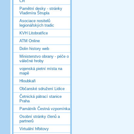
ČR
Pamětní desky - stránky
Vladimíra Štrupla
Asociace nositelů
legionářských tradic
KVH Litobratřice
ATM Online
Dolin history web
Ministerstvo obrany - péče o
válečné hroby
vojenská pietní místa na
mapě
Hloubkaři
Občanské sdružení Lidice
Četnická pátrací stanice
Praha
Památník Čestná vzpomínka
Osobní stránky členů a
partnerů
Virtuální hřbitovy