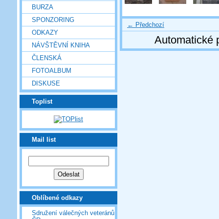
BURZA
SPONZORING
← Předchozí
ODKAZY
Automatické 
NÁVŠTĚVNÍ KNIHA
ČLENSKÁ
FOTOALBUM
DISKUSE
Toplist
Mail list
Oblíbené odkazy
Sdružení válečných veteránů