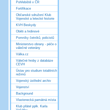
Pohřebiště v ČR
Fortifikace
Občanské sdružení Klub
Vojenské a letecké historie
KVH Beskydy
Oběti a hrdinové
Pomníky četníků, policistů
Ministerstvo obrany - péče o
válečné veterány
Válka.cz
Válečné hroby z databáze
CEVH
Ústav pro studium totalitních
režimů
Vojenský ústřední archiv
Vojenství
Background
Vlastenecká památná místa
Klub přátel pplk. Karla
Vašátky