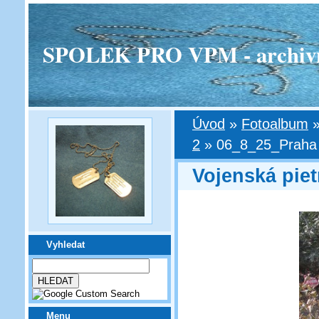
SPOLEK PRO VPM - archivní v
Úvod
»
Fotoalbum
2
»
06_8_25_Praha 2
Vojenská piet
Vyhledat
Menu