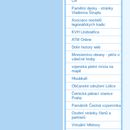
ČR
Pamětní desky - stránky
Vladimíra Štrupla
Asociace nositelů
legionářských tradic
KVH Litobratřice
ATM Online
Dolin history web
Ministerstvo obrany - péče o
válečné hroby
vojenská pietní místa na
mapě
Hloubkaři
Občanské sdružení Lidice
Četnická pátrací stanice
Praha
Památník Čestná vzpomínka
Osobní stránky členů a
partnerů
Virtuální hřbitovy