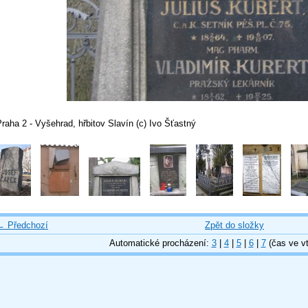
raha 2 - Vyšehrad, hřbitov Slavín (c) Ivo Šťastný
← Předchozí
Zpět do složky
Automatické procházení:
3
|
4
|
5
|
6
|
7
(čas ve vt