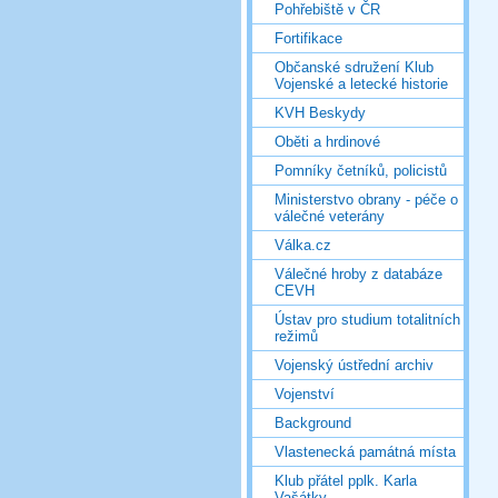
Pohřebiště v ČR
Fortifikace
Občanské sdružení Klub
Vojenské a letecké historie
KVH Beskydy
Oběti a hrdinové
Pomníky četníků, policistů
Ministerstvo obrany - péče o
válečné veterány
Válka.cz
Válečné hroby z databáze
CEVH
Ústav pro studium totalitních
režimů
Vojenský ústřední archiv
Vojenství
Background
Vlastenecká památná místa
Klub přátel pplk. Karla
Vašátky