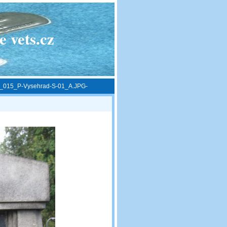
 vets.cz
_015_P-Vysehrad-S-01_A.JPG-