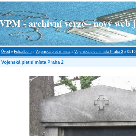
 - archivní verze - nový web je
Úvod
»
Fotoalbum
»
Vojenská pietní místa
»
Vojenská pietní místa Praha 2
»
0510
Vojenská pietní místa Praha 2