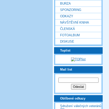
BURZA
SPONZORING
ODKAZY
NÁVŠTĚVNÍ KNIHA
ČLENSKÁ
FOTOALBUM
DISKUSE
Toplist
Mail list
Oblíbené odkazy
Sdružení válečných veteránů