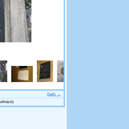
Další →
eřinách)