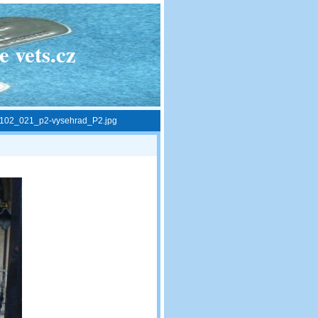
 vets.cz
102_021_p2-vysehrad_P2.jpg