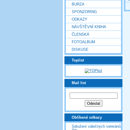
BURZA
SPONZORING
ODKAZY
NÁVŠTĚVNÍ KNIHA
ČLENSKÁ
FOTOALBUM
DISKUSE
Toplist
Mail list
Oblíbené odkazy
Sdružení válečných veteránů