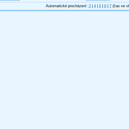
Automatické procházení:
3
|
4
|
5
|
6
|
7
(čas ve vt