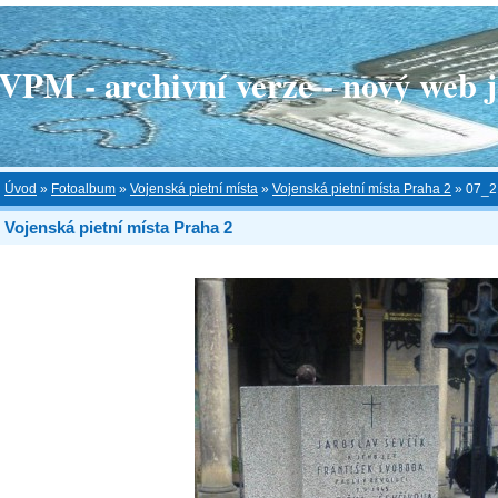
 - archivní verze - nový web je
Úvod
»
Fotoalbum
»
Vojenská pietní místa
»
Vojenská pietní místa Praha 2
»
07_2
Vojenská pietní místa Praha 2