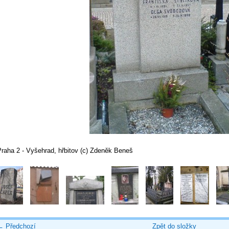
Praha 2 - Vyšehrad, hřbitov (c) Zdeněk Beneš
← Předchozí
Zpět do složky