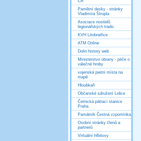
ČR
Pamětní desky - stránky
Vladimíra Štrupla
Asociace nositelů
legionářských tradic
KVH Litobratřice
ATM Online
Dolin history web
Ministerstvo obrany - péče o
válečné hroby
vojenská pietní místa na
mapě
Hloubkaři
Občanské sdružení Lidice
Četnická pátrací stanice
Praha
Památník Čestná vzpomínka
Osobní stránky členů a
partnerů
Virtuální hřbitovy