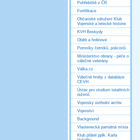
Pohřebiště v ČR
Fortifikace
Občanské sdružení Klub
Vojenské a letecké historie
KVH Beskydy
Oběti a hrdinové
Pomníky četníků, policistů
Ministerstvo obrany - péče o
válečné veterány
Válka.cz
Válečné hroby z databáze
CEVH
Ústav pro studium totalitních
režimů
Vojenský ústřední archiv
Vojenství
Background
Vlastenecká památná místa
Klub přátel pplk. Karla
Vašátky