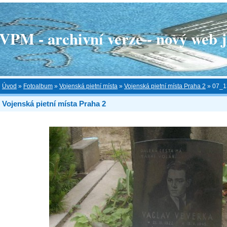
 - archivní verze - nový web je
Úvod
»
Fotoalbum
»
Vojenská pietní místa
»
Vojenská pietní místa Praha 2
»
07_1
Vojenská pietní místa Praha 2