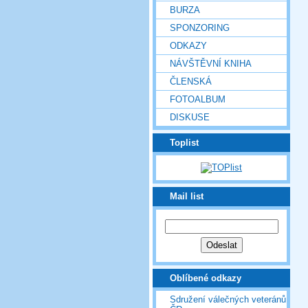
BURZA
SPONZORING
ODKAZY
NÁVŠTĚVNÍ KNIHA
ČLENSKÁ
FOTOALBUM
DISKUSE
Toplist
Mail list
Oblíbené odkazy
Sdružení válečných veteránů