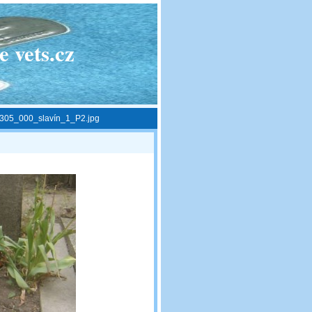
 vets.cz
305_000_slavín_1_P2.jpg