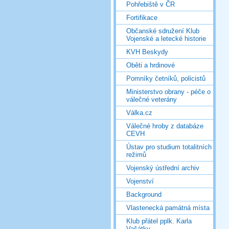
Pohřebiště v ČR
Fortifikace
Občanské sdružení Klub
Vojenské a letecké historie
KVH Beskydy
Oběti a hrdinové
Pomníky četníků, policistů
Ministerstvo obrany - péče o
válečné veterány
Válka.cz
Válečné hroby z databáze
CEVH
Ústav pro studium totalitních
režimů
Vojenský ústřední archiv
Vojenství
Background
Vlastenecká památná místa
Klub přátel pplk. Karla
Vašátky