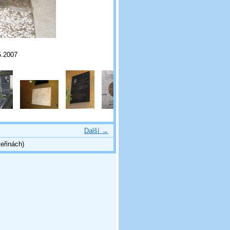
5.2007
Další →
eřinách)