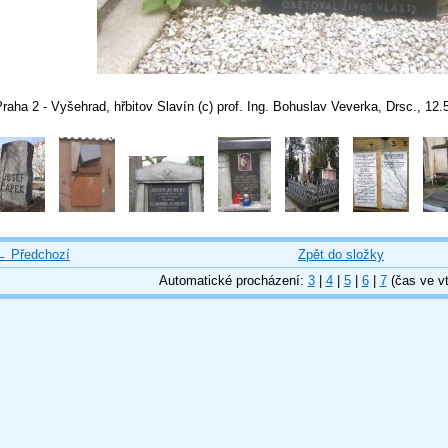
raha 2 - Vyšehrad, hřbitov Slavín (c) prof. Ing. Bohuslav Veverka, Drsc., 12.
← Předchozí
Zpět do složky
Automatické procházení:
3
|
4
|
5
|
6
|
7
(čas ve vt