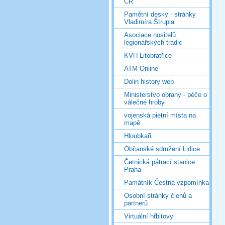
ČR
Pamětní desky - stránky
Vladimíra Štrupla
Asociace nositelů
legionářských tradic
KVH Litobratřice
ATM Online
Dolin history web
Ministerstvo obrany - péče o
válečné hroby
vojenská pietní místa na
mapě
Hloubkaři
Občanské sdružení Lidice
Četnická pátrací stanice
Praha
Památník Čestná vzpomínka
Osobní stránky členů a
partnerů
Virtuální hřbitovy