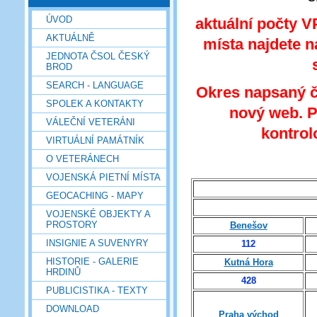
ÚVOD
aktuální počty 
AKTUÁLNĚ
místa najdete
JEDNOTA ČSOL ČESKÝ
BROD
SEARCH - LANGUAGE
Okres napsaný 
SPOLEK A KONTAKTY
nový web. P
VÁLEČNÍ VETERÁNI
kontrol
VIRTUÁLNÍ PAMÁTNÍK
O VETERÁNECH
VOJENSKÁ PIETNÍ MÍSTA
GEOCACHING - MAPY
VOJENSKÉ OBJEKTY A
PROSTORY
Benešov
INSIGNIE A SUVENYRY
112
HISTORIE - GALERIE
Kutná Hora
HRDINŮ
428
PUBLICISTIKA - TEXTY
DOWNLOAD
Praha východ