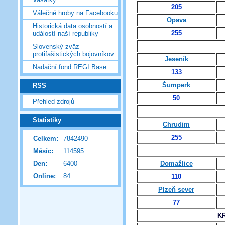
205
Válečné hroby na Facebooku
Opava
Historická data osobností a
255
událostí naší republiky
Slovenský zväz
protifašistických bojovníkov
Jeseník
Nadační fond REGI Base
133
Šumperk
RSS
50
Přehled zdrojů
Statistiky
Chrudim
255
Celkem:
7842490
Měsíc:
114595
Den:
6400
Domažlice
Online:
84
110
Plzeň sever
77
K