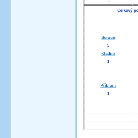
1
Celkový po
Beroun
5
Kladno
1
Příbram
1