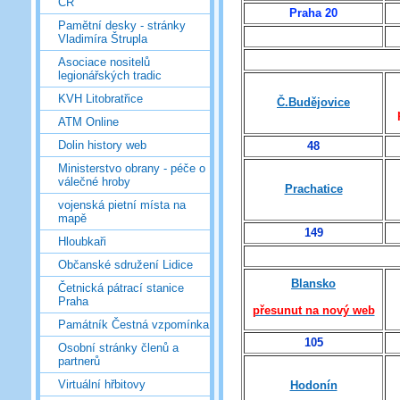
ČR
Praha 20
Pamětní desky - stránky
Vladimíra Štrupla
Asociace nositelů
legionářských tradic
KVH Litobratřice
Č.Budějovice
ATM Online
Dolin history web
48
Ministerstvo obrany - péče o
válečné hroby
Prachatice
vojenská pietní místa na
mapě
149
Hloubkaři
Občanské sdružení Lidice
Blansko
Četnická pátrací stanice
Praha
přesunut na nový web
Památník Čestná vzpomínka
105
Osobní stránky členů a
partnerů
Virtuální hřbitovy
Hodonín