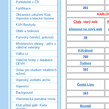
Pohřebiště v ČR
201
Fortifikace
KARLOVA
Občanské sdružení Klub
Vojenské a letecké historie
Cheb
starý web
K
KVH Beskydy
přesunut na nový web
Oběti a hrdinové
Pomníky četníků, policistů
39
Ministerstvo obrany - péče o
válečné veterány
H.Králové
Válka.cz
760
Válečné hroby z databáze
Trutnov
CEVH
161
Ústav pro studium totalitních
režimů
Vojenský ústřední archiv
Česká Lípa
Vojenství
Background
163
Vlastenecká památná místa
Klub přátel pplk. Karla
Bruntál
Vašátky