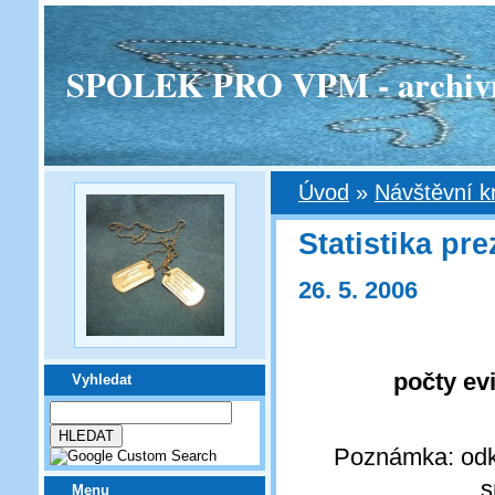
SPOLEK PRO VPM - archivní v
Úvod
»
Návštěvní k
Statistika p
26. 5. 2006
počty ev
Vyhledat
Poznámka: odkaz
s
Menu