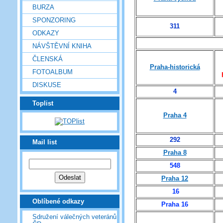
BURZA
SPONZORING
311
ODKAZY
NÁVŠTĚVNÍ KNIHA
ČLENSKÁ
Praha-historická
FOTOALBUM
DISKUSE
4
Toplist
Praha 4
292
Mail list
Praha 8
548
Praha 12
16
Oblíbené odkazy
Praha 16
Sdružení válečných veteránů