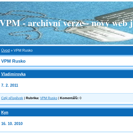
 - archivní verze - nový web je
Úvod
»
VPM Rusko
VPM Rusko
Vladimirovka
7. 2. 2011
Celý příspěvek
|
Rubrika:
VPM Rusko
|
Komentářů:
0
Kyn
16. 10. 2010