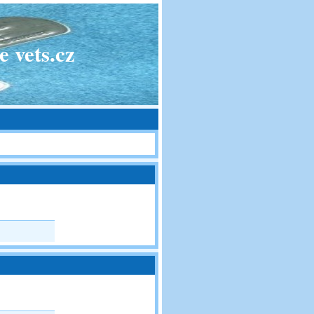
 vets.cz