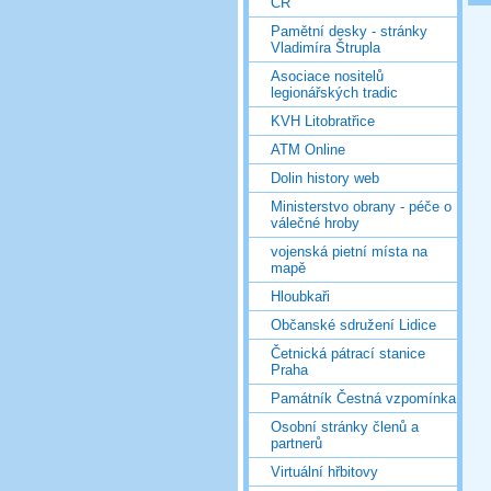
ČR
Pamětní desky - stránky
Vladimíra Štrupla
Asociace nositelů
legionářských tradic
KVH Litobratřice
ATM Online
Dolin history web
Ministerstvo obrany - péče o
válečné hroby
vojenská pietní místa na
mapě
Hloubkaři
Občanské sdružení Lidice
Četnická pátrací stanice
Praha
Památník Čestná vzpomínka
Osobní stránky členů a
partnerů
Virtuální hřbitovy