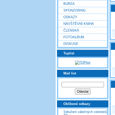
BURZA
SPONZORING
ODKAZY
NÁVŠTĚVNÍ KNIHA
ČLENSKÁ
FOTOALBUM
DISKUSE
Toplist
Mail list
Oblíbené odkazy
Sdružení válečných veteránů