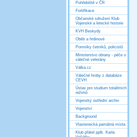
Pohřebiště v ČR
Fortifikace
Občanské sdružení Klub
Vojenské a letecké historie
KVH Beskydy
Oběti a hrdinové
Pomníky četníků, policistů
Ministerstvo obrany - péče o
válečné veterány
Válka.cz
Válečné hroby z databáze
CEVH
Ústav pro studium totalitních
režimů
Vojenský ústřední archiv
Vojenství
Background
Vlastenecká památná místa
Klub přátel pplk. Karla
Vašátky