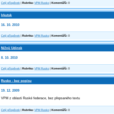
Celý příspěvek
|
Rubrika:
VPM Rusko
|
Komentářů:
0
Irkutsk
16. 10. 2010
Celý příspěvek
|
Rubrika:
VPM Rusko
|
Komentářů:
0
Nižnij Udinsk
8. 10. 2010
Celý příspěvek
|
Rubrika:
VPM Rusko
|
Komentářů:
0
Rusko - bez popisu
19. 12. 2009
VPM z oblasti Ruské federace, bez přepsaného textu
Celý příspěvek
|
Rubrika:
VPM Rusko
|
Komentářů:
0