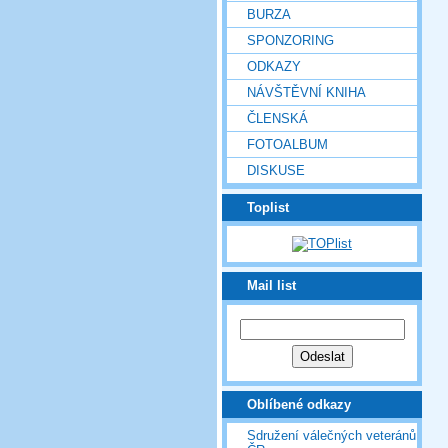
BURZA
SPONZORING
ODKAZY
NÁVŠTĚVNÍ KNIHA
ČLENSKÁ
FOTOALBUM
DISKUSE
Toplist
Mail list
Oblíbené odkazy
Sdružení válečných veteránů