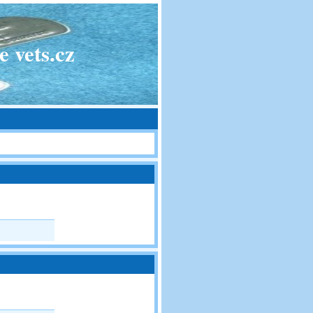
 vets.cz