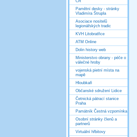
ČR
Pamětní desky - stránky
Vladimíra Štrupla
Asociace nositelů
legionářských tradic
KVH Litobratřice
ATM Online
Dolin history web
Ministerstvo obrany - péče o
válečné hroby
vojenská pietní místa na
mapě
Hloubkaři
Občanské sdružení Lidice
Četnická pátrací stanice
Praha
Památník Čestná vzpomínka
Osobní stránky členů a
partnerů
Virtuální hřbitovy