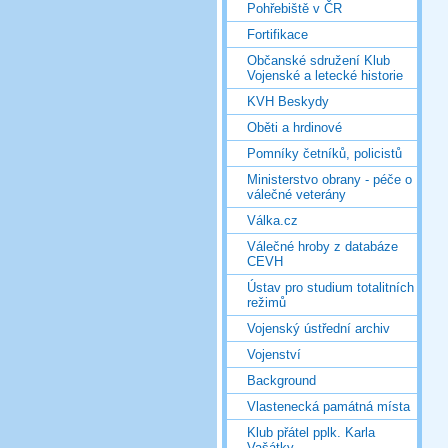
Pohřebiště v ČR
Fortifikace
Občanské sdružení Klub
Vojenské a letecké historie
KVH Beskydy
Oběti a hrdinové
Pomníky četníků, policistů
Ministerstvo obrany - péče o
válečné veterány
Válka.cz
Válečné hroby z databáze
CEVH
Ústav pro studium totalitních
režimů
Vojenský ústřední archiv
Vojenství
Background
Vlastenecká památná místa
Klub přátel pplk. Karla
Vašátky