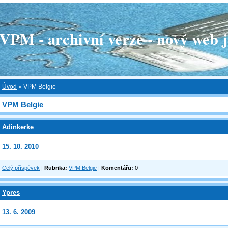
 - archivní verze - nový web je
Úvod
»
VPM Belgie
VPM Belgie
Adinkerke
15. 10. 2010
Celý příspěvek
|
Rubrika:
VPM Belgie
|
Komentářů:
0
Ypres
13. 6. 2009