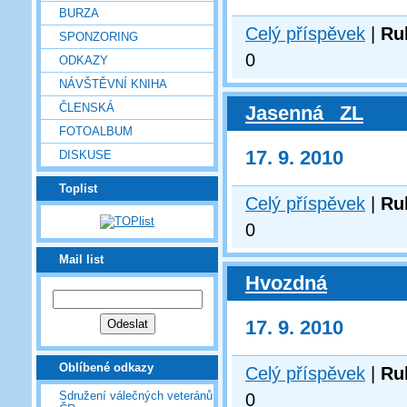
BURZA
Celý příspěvek
|
Ru
SPONZORING
0
ODKAZY
NÁVŠTĚVNÍ KNIHA
ČLENSKÁ
Jasenná _ZL
FOTOALBUM
17. 9. 2010
DISKUSE
Toplist
Celý příspěvek
|
Ru
0
Mail list
Hvozdná
17. 9. 2010
Oblíbené odkazy
Celý příspěvek
|
Ru
Sdružení válečných veteránů
0