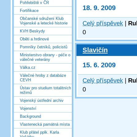
Pohřebiště v ČR
18. 9. 2009
Fortifikace
Občanské sdružení Klub
Celý příspěvek
|
Ru
Vojenské a letecké historie
0
KVH Beskydy
Oběti a hrdinové
Pomníky četníků, policistů
Slavičín
Ministerstvo obrany - péče o
válečné veterány
15. 6. 2009
Válka.cz
Válečné hroby z databáze
Celý příspěvek
|
Ru
CEVH
Ústav pro studium totalitních
0
režimů
Vojenský ústřední archiv
Vojenství
Background
Vlastenecká památná místa
Klub přátel pplk. Karla
Vašátky