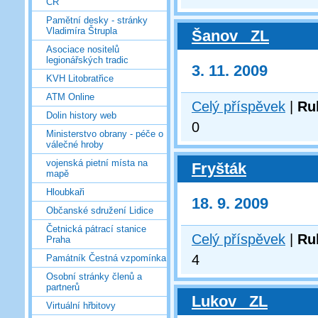
ČR
Pamětní desky - stránky
Vladimíra Štrupla
Šanov _ZL
Asociace nositelů
legionářských tradic
3. 11. 2009
KVH Litobratřice
ATM Online
Celý příspěvek
|
Ru
Dolin history web
0
Ministerstvo obrany - péče o
válečné hroby
vojenská pietní místa na
Fryšták
mapě
Hloubkaři
18. 9. 2009
Občanské sdružení Lidice
Četnická pátrací stanice
Celý příspěvek
|
Ru
Praha
4
Památník Čestná vzpomínka
Osobní stránky členů a
partnerů
Lukov _ZL
Virtuální hřbitovy