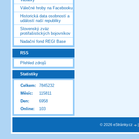
Válečné hroby na Facebooku
Historická data osobností a
událostí naší republiky
Slovenský zväz
protifašistických bojovníkov
Nadační fond REGI Base
RSS
Přehled zdrojů
Statistiky
Celkem:
7845232
Měsíc:
115811
Den:
6958
Online:
103
© 2026 eStránky.cz