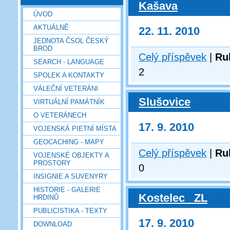
Kašava
ÚVOD
AKTUÁLNĚ
22. 11. 2010
JEDNOTA ČSOL ČESKÝ
BROD
Celý příspěvek
|
Ru
SEARCH - LANGUAGE
2
SPOLEK A KONTAKTY
VÁLEČNÍ VETERÁNI
Slušovice
VIRTUÁLNÍ PAMÁTNÍK
O VETERÁNECH
17. 9. 2010
VOJENSKÁ PIETNÍ MÍSTA
GEOCACHING - MAPY
Celý příspěvek
|
Ru
VOJENSKÉ OBJEKTY A
PROSTORY
0
INSIGNIE A SUVENYRY
HISTORIE - GALERIE
Kostelec _ZL
HRDINŮ
PUBLICISTIKA - TEXTY
17. 9. 2010
DOWNLOAD