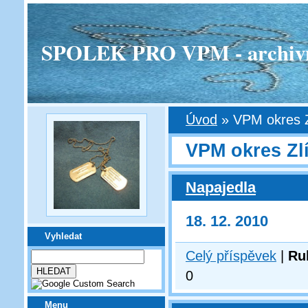
SPOLEK PRO VPM - archivní v
Úvod
»
VPM okres Z
VPM okres Zl
Napajedla
18. 12. 2010
Vyhledat
Celý příspěvek
|
Ru
0
Menu