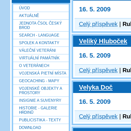
16. 5. 2009
ÚVOD
AKTUÁLNĚ
Celý příspěvek
|
Ru
JEDNOTA ČSOL ČESKÝ
BROD
SEARCH - LANGUAGE
Veliký Hluboček
SPOLEK A KONTAKTY
VÁLEČNÍ VETERÁNI
16. 5. 2009
VIRTUÁLNÍ PAMÁTNÍK
O VETERÁNECH
Celý příspěvek
|
Ru
VOJENSKÁ PIETNÍ MÍSTA
GEOCACHING - MAPY
Velyka Doč
VOJENSKÉ OBJEKTY A
PROSTORY
16. 5. 2009
INSIGNIE A SUVENYRY
HISTORIE - GALERIE
HRDINŮ
Celý příspěvek
|
Ru
PUBLICISTIKA - TEXTY
DOWNLOAD