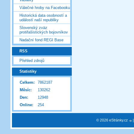
Válečné hroby na Facebooku
Historická data osobností a
událostí naší republiky
Slovenský zväz
protifašistických bojovníkov
Nadační fond REGI Base
RSS
Přehled zdrojů
Statistiky
Celkem:
7862187
Měsíc:
130262
Den:
12948
Online:
254
© 2026 eStránky.cz