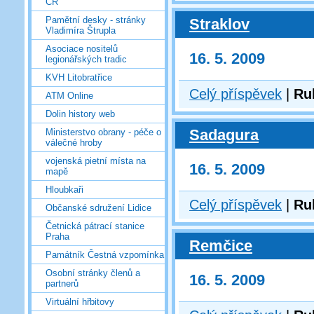
ČR
Pamětní desky - stránky
Straklov
Vladimíra Štrupla
Asociace nositelů
16. 5. 2009
legionářských tradic
KVH Litobratřice
Celý příspěvek
|
Ru
ATM Online
Dolin history web
Sadagura
Ministerstvo obrany - péče o
válečné hroby
vojenská pietní místa na
16. 5. 2009
mapě
Hloubkaři
Celý příspěvek
|
Ru
Občanské sdružení Lidice
Četnická pátrací stanice
Praha
Remčice
Památník Čestná vzpomínka
Osobní stránky členů a
16. 5. 2009
partnerů
Virtuální hřbitovy