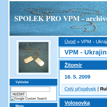
SPOLEK PRO VPM - archivní v
Úvod
»
VPM - Ukraj
VPM - Ukraji
Žitomir
16. 5. 2009
Vyhledat
Celý příspěvek
|
Ru
Volosovka
Menu