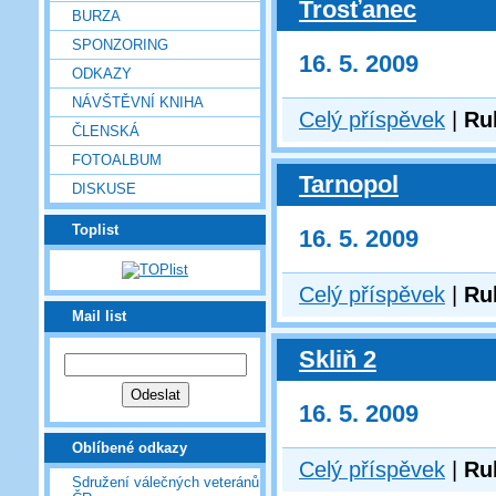
Trosťanec
BURZA
SPONZORING
16. 5. 2009
ODKAZY
NÁVŠTĚVNÍ KNIHA
Celý příspěvek
|
Ru
ČLENSKÁ
FOTOALBUM
Tarnopol
DISKUSE
Toplist
16. 5. 2009
Celý příspěvek
|
Ru
Mail list
Skliň 2
16. 5. 2009
Oblíbené odkazy
Celý příspěvek
|
Ru
Sdružení válečných veteránů