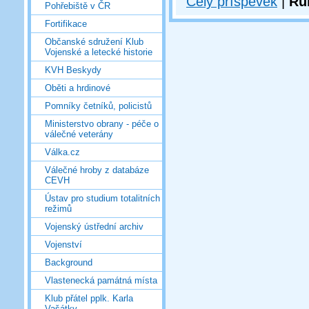
Celý příspěvek
|
Ru
Pohřebiště v ČR
Fortifikace
Občanské sdružení Klub
Vojenské a letecké historie
KVH Beskydy
Oběti a hrdinové
Pomníky četníků, policistů
Ministerstvo obrany - péče o
válečné veterány
Válka.cz
Válečné hroby z databáze
CEVH
Ústav pro studium totalitních
režimů
Vojenský ústřední archiv
Vojenství
Background
Vlastenecká památná místa
Klub přátel pplk. Karla
Vašátky