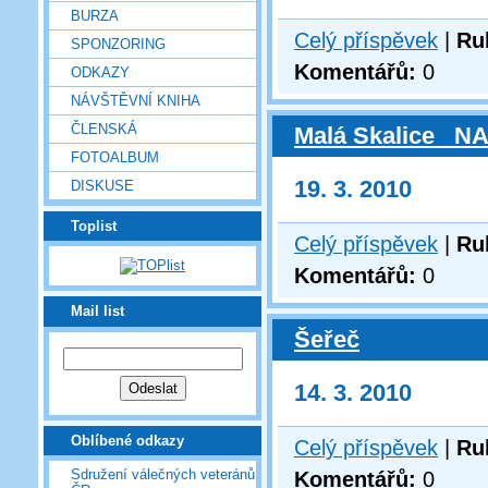
BURZA
Celý příspěvek
|
Ru
SPONZORING
Komentářů:
0
ODKAZY
NÁVŠTĚVNÍ KNIHA
ČLENSKÁ
Malá Skalice _N
FOTOALBUM
19. 3. 2010
DISKUSE
Toplist
Celý příspěvek
|
Ru
Komentářů:
0
Mail list
Šeřeč
14. 3. 2010
Oblíbené odkazy
Celý příspěvek
|
Ru
Sdružení válečných veteránů
Komentářů:
0