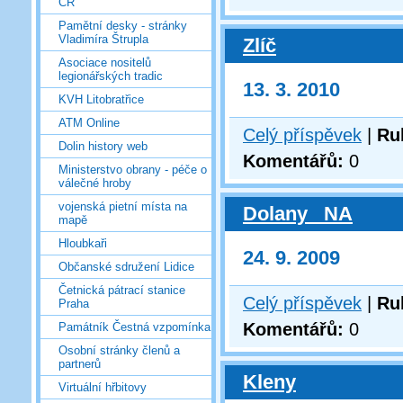
ČR
Pamětní desky - stránky
Vladimíra Štrupla
Zlíč
Asociace nositelů
legionářských tradic
13. 3. 2010
KVH Litobratřice
ATM Online
Celý příspěvek
|
Ru
Dolin history web
Komentářů:
0
Ministerstvo obrany - péče o
válečné hroby
vojenská pietní místa na
Dolany _NA
mapě
Hloubkaři
24. 9. 2009
Občanské sdružení Lidice
Četnická pátrací stanice
Celý příspěvek
|
Ru
Praha
Komentářů:
0
Památník Čestná vzpomínka
Osobní stránky členů a
partnerů
Kleny
Virtuální hřbitovy