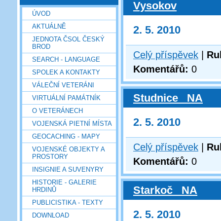
Vysokov
ÚVOD
AKTUÁLNĚ
2. 5. 2010
JEDNOTA ČSOL ČESKÝ
BROD
Celý příspěvek
|
Ru
SEARCH - LANGUAGE
Komentářů:
0
SPOLEK A KONTAKTY
VÁLEČNÍ VETERÁNI
Studnice _NA
VIRTUÁLNÍ PAMÁTNÍK
O VETERÁNECH
2. 5. 2010
VOJENSKÁ PIETNÍ MÍSTA
GEOCACHING - MAPY
Celý příspěvek
|
Ru
VOJENSKÉ OBJEKTY A
PROSTORY
Komentářů:
0
INSIGNIE A SUVENYRY
HISTORIE - GALERIE
Starkoč _NA
HRDINŮ
PUBLICISTIKA - TEXTY
2. 5. 2010
DOWNLOAD