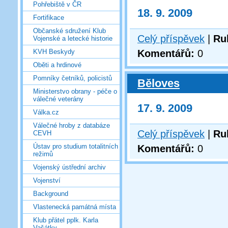
Pohřebiště v ČR
18. 9. 2009
Fortifikace
Občanské sdružení Klub
Celý příspěvek
|
Ru
Vojenské a letecké historie
Komentářů:
0
KVH Beskydy
Oběti a hrdinové
Pomníky četníků, policistů
Běloves
Ministerstvo obrany - péče o
válečné veterány
17. 9. 2009
Válka.cz
Válečné hroby z databáze
Celý příspěvek
|
Ru
CEVH
Ústav pro studium totalitních
Komentářů:
0
režimů
Vojenský ústřední archiv
Vojenství
Background
Vlastenecká památná místa
Klub přátel pplk. Karla
Vašátky