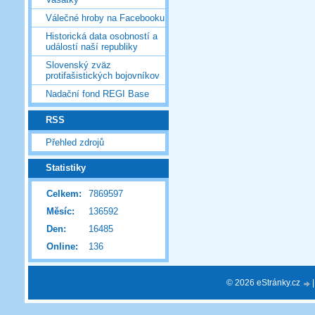
Válečné hroby na Facebooku
Historická data osobností a
událostí naší republiky
Slovenský zväz
protifašistických bojovníkov
Nadační fond REGI Base
RSS
Přehled zdrojů
Statistiky
Celkem:
7869597
Měsíc:
136592
Den:
16485
Online:
136
© 2026 eStránky.cz