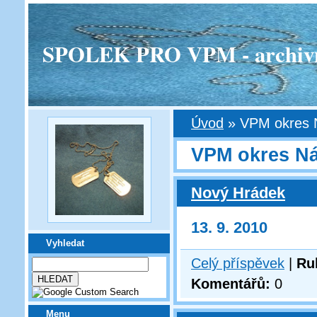
SPOLEK PRO VPM - archivní v
Úvod
»
VPM okres 
VPM okres N
Nový Hrádek
13. 9. 2010
Vyhledat
Celý příspěvek
|
Ru
Komentářů:
0
Menu