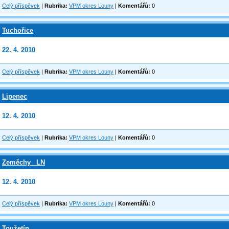
Celý příspěvek
|
Rubrika:
VPM okres Louny
|
Komentářů:
0
Tuchořice
22. 4. 2010
Celý příspěvek
|
Rubrika:
VPM okres Louny
|
Komentářů:
0
Lipenec
12. 4. 2010
Celý příspěvek
|
Rubrika:
VPM okres Louny
|
Komentářů:
0
Zeměchy _LN
12. 4. 2010
Celý příspěvek
|
Rubrika:
VPM okres Louny
|
Komentářů:
0
Toužetín