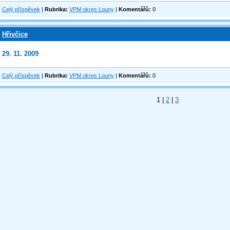
Celý příspěvek
|
Rubrika:
VPM okres Louny
|
Komentářů:
0
Hřivčice
29. 11. 2009
Celý příspěvek
|
Rubrika:
VPM okres Louny
|
Komentářů:
0
1
|
2
|
3