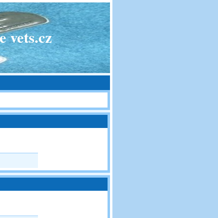
 vets.cz