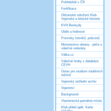
Pohřebiště v ČR
Fortifikace
Občanské sdružení Klub
Vojenské a letecké historie
KVH Beskydy
Oběti a hrdinové
Pomníky četníků, policistů
Ministerstvo obrany - péče o
válečné veterány
Válka.cz
Válečné hroby z databáze
CEVH
Ústav pro studium totalitních
režimů
Vojenský ústřední archiv
Vojenství
Background
Vlastenecká památná místa
Klub přátel pplk. Karla
Vašátky