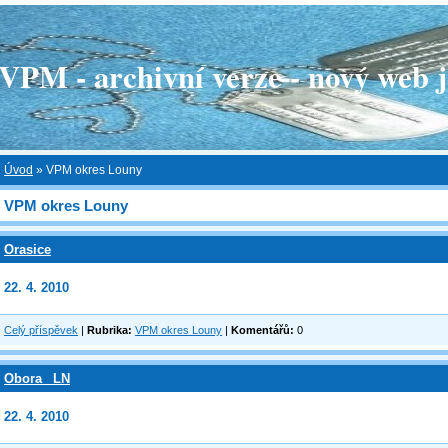
 - archivní verze - nový web je
Úvod
»
VPM okres Louny
VPM okres Louny
Orasice
22. 4. 2010
Celý příspěvek
|
Rubrika:
VPM okres Louny
|
Komentářů:
0
Obora _LN
22. 4. 2010