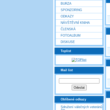
BURZA
SPONZORING
ODKAZY
NÁVŠTĚVNÍ KNIHA
ČLENSKÁ
FOTOALBUM
DISKUSE
Toplist
Mail list
Oblíbené odkazy
Sdružení válečných veteránů