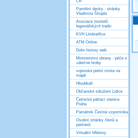
ČR
Pamětní desky - stránky
Vladimíra Štrupla
Asociace nositelů
legionářských tradic
KVH Litobratřice
ATM Online
Dolin history web
Ministerstvo obrany - péče o
válečné hroby
vojenská pietní místa na
mapě
Hloubkaři
Občanské sdružení Lidice
Četnická pátrací stanice
Praha
Památník Čestná vzpomínka
Osobní stránky členů a
partnerů
Virtuální hřbitovy