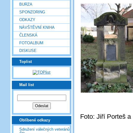
BURZA
SPONZORING
ODKAZY
NÁVŠTĚVNÍ KNIHA
ČLENSKÁ
FOTOALBUM
DISKUSE
Toplist
Mail list
Foto: Jiří Porteš 
Oblíbené odkazy
Sdružení válečných veteránů