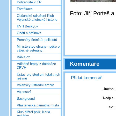
Pohřebiště v ČR
Fortifikace
Foto: Jiří Porteš 
Občanské sdružení Klub
Vojenské a letecké historie
KVH Beskydy
Oběti a hrdinové
Pomníky četníků, policistů
Ministerstvo obrany - péče o
válečné veterány
Válka.cz
Komentáře
Válečné hroby z databáze
CEVH
Ústav pro studium totalitních
Přidat komentář
režimů
Vojenský ústřední archiv
Jméno:
Vojenství
Nadpis:
Background
Vlastenecká památná místa
Text:
Klub přátel pplk. Karla
Vašátky