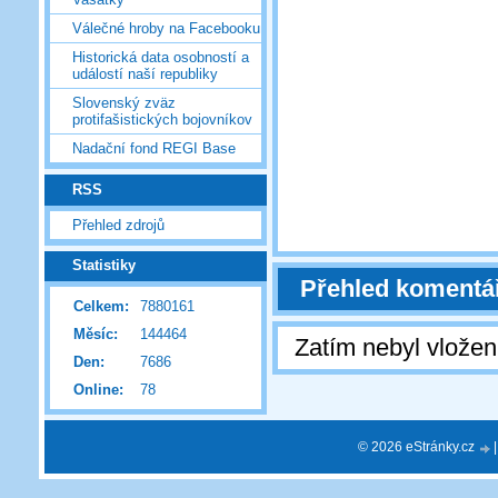
Válečné hroby na Facebooku
Historická data osobností a
událostí naší republiky
Slovenský zväz
protifašistických bojovníkov
Nadační fond REGI Base
RSS
Přehled zdrojů
Statistiky
Přehled komentá
Celkem:
7880161
Měsíc:
144464
Zatím nebyl vlože
Den:
7686
Online:
78
© 2026 eStránky.cz