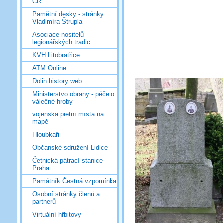
ČR
Pamětní desky - stránky
Vladimíra Štrupla
Asociace nositelů
legionářských tradic
KVH Litobratřice
ATM Online
Dolin history web
Ministerstvo obrany - péče o
válečné hroby
vojenská pietní místa na
mapě
Hloubkaři
Občanské sdružení Lidice
Četnická pátrací stanice
Praha
Památník Čestná vzpomínka
Osobní stránky členů a
partnerů
Virtuální hřbitovy