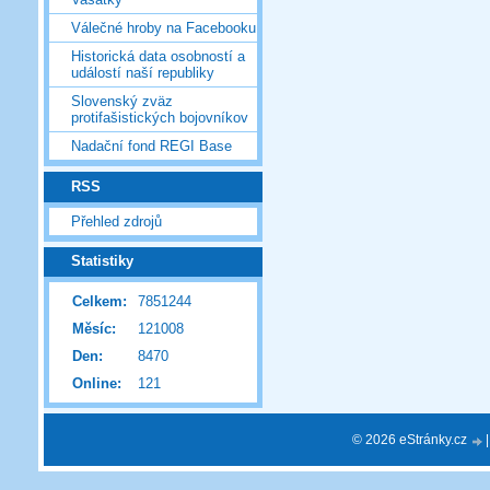
Válečné hroby na Facebooku
Historická data osobností a
událostí naší republiky
Slovenský zväz
protifašistických bojovníkov
Nadační fond REGI Base
RSS
Přehled zdrojů
Statistiky
Celkem:
7851244
Měsíc:
121008
Den:
8470
Online:
121
© 2026 eStránky.cz