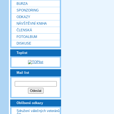
BURZA
SPONZORING
ODKAZY
NÁVŠTĚVNÍ KNIHA
ČLENSKÁ
FOTOALBUM
DISKUSE
Toplist
Mail list
Oblíbené odkazy
Sdružení válečných veteránů