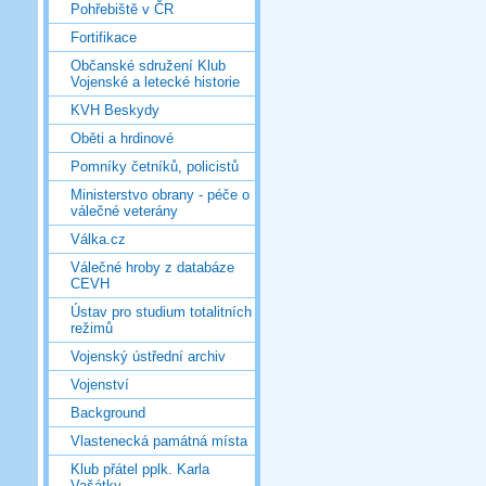
Pohřebiště v ČR
Fortifikace
Občanské sdružení Klub
Vojenské a letecké historie
KVH Beskydy
Oběti a hrdinové
Pomníky četníků, policistů
Ministerstvo obrany - péče o
válečné veterány
Válka.cz
Válečné hroby z databáze
CEVH
Ústav pro studium totalitních
režimů
Vojenský ústřední archiv
Vojenství
Background
Vlastenecká památná místa
Klub přátel pplk. Karla
Vašátky