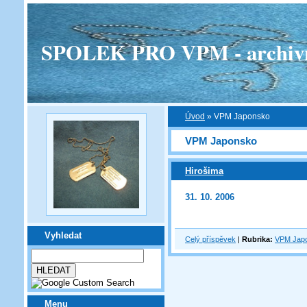
SPOLEK PRO VPM - archivní v
Úvod
»
VPM Japonsko
VPM Japonsko
Hirošima
31. 10. 2006
Vyhledat
Celý příspěvek
|
Rubrika:
VPM Jap
Menu