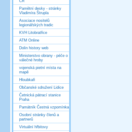
ČR
Pamětní desky - stránky
Vladimíra Štrupla
Asociace nositelů
legionářských tradic
KVH Litobratřice
ATM Online
Dolin history web
Ministerstvo obrany - péče o
válečné hroby
vojenská pietní místa na
mapě
Hloubkaři
Občanské sdružení Lidice
Četnická pátrací stanice
Praha
Památník Čestná vzpomínka
Osobní stránky členů a
partnerů
Virtuální hřbitovy