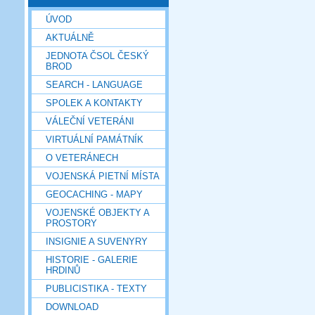
ÚVOD
AKTUÁLNĚ
JEDNOTA ČSOL ČESKÝ
BROD
SEARCH - LANGUAGE
SPOLEK A KONTAKTY
VÁLEČNÍ VETERÁNI
VIRTUÁLNÍ PAMÁTNÍK
O VETERÁNECH
VOJENSKÁ PIETNÍ MÍSTA
GEOCACHING - MAPY
VOJENSKÉ OBJEKTY A
PROSTORY
INSIGNIE A SUVENYRY
HISTORIE - GALERIE
HRDINŮ
PUBLICISTIKA - TEXTY
DOWNLOAD