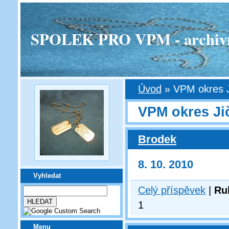
SPOLEK PRO VPM - archivní v
Úvod
»
VPM okres J
VPM okres Ji
Brodek
8. 10. 2010
Vyhledat
Celý příspěvek
|
Ru
1
Menu