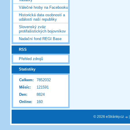
Válečné hroby na Facebooku
Historická data osobností a
událostí naší republiky
Slovenský zväz
protifašistických bojovníkov
Nadační fond REGI Base
RSS
Přehled zdrojů
Statistiky
Celkem:
7852032
Měsíc:
121591
Den:
8824
Online:
160
© 2026 eStránky.cz