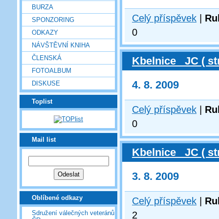
BURZA
Celý příspěvek
|
Ru
SPONZORING
0
ODKAZY
NÁVŠTĚVNÍ KNIHA
ČLENSKÁ
Kbelnice _JC ( st
FOTOALBUM
4. 8. 2009
DISKUSE
Toplist
Celý příspěvek
|
Ru
0
Mail list
Kbelnice _JC ( st
3. 8. 2009
Oblíbené odkazy
Celý příspěvek
|
Ru
Sdružení válečných veteránů
2