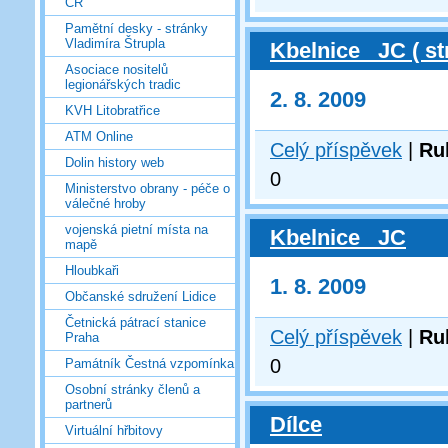
ČR
Pamětní desky - stránky
Vladimíra Štrupla
Kbelnice _JC ( st
Asociace nositelů
legionářských tradic
2. 8. 2009
KVH Litobratřice
ATM Online
Celý příspěvek
|
Ru
Dolin history web
0
Ministerstvo obrany - péče o
válečné hroby
vojenská pietní místa na
Kbelnice _JC
mapě
Hloubkaři
1. 8. 2009
Občanské sdružení Lidice
Četnická pátrací stanice
Celý příspěvek
|
Ru
Praha
0
Památník Čestná vzpomínka
Osobní stránky členů a
partnerů
Dílce
Virtuální hřbitovy