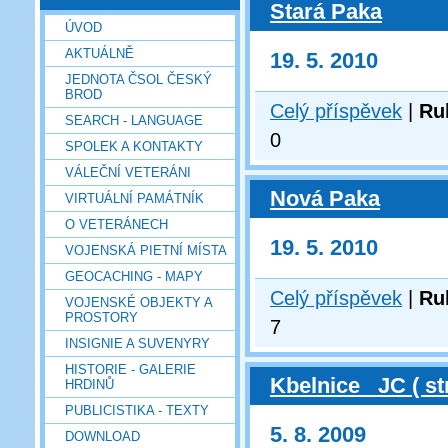
Stará Paka
ÚVOD
AKTUÁLNĚ
19. 5. 2010
JEDNOTA ČSOL ČESKÝ
BROD
Celý příspěvek
|
Ru
SEARCH - LANGUAGE
0
SPOLEK A KONTAKTY
VÁLEČNÍ VETERÁNI
Nová Paka
VIRTUÁLNÍ PAMÁTNÍK
O VETERÁNECH
19. 5. 2010
VOJENSKÁ PIETNÍ MÍSTA
GEOCACHING - MAPY
Celý příspěvek
|
Ru
VOJENSKÉ OBJEKTY A
PROSTORY
7
INSIGNIE A SUVENYRY
HISTORIE - GALERIE
Kbelnice _JC ( st
HRDINŮ
PUBLICISTIKA - TEXTY
5. 8. 2009
DOWNLOAD