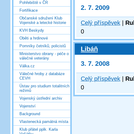
Pohřebiště v ČR
2. 7. 2009
Fortifikace
Občanské sdružení Klub
Celý příspěvek
|
Ru
Vojenské a letecké historie
0
KVH Beskydy
Oběti a hrdinové
Pomníky četníků, policistů
Libáň
Ministerstvo obrany - péče o
válečné veterány
3. 7. 2008
Válka.cz
Válečné hroby z databáze
Celý příspěvek
|
Ru
CEVH
Ústav pro studium totalitních
0
režimů
Vojenský ústřední archiv
Vojenství
Background
Vlastenecká památná místa
Klub přátel pplk. Karla
Vašátky