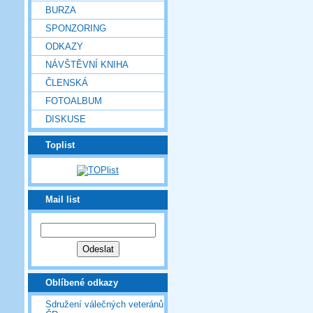
BURZA
SPONZORING
ODKAZY
NÁVŠTĚVNÍ KNIHA
ČLENSKÁ
FOTOALBUM
DISKUSE
Toplist
Mail list
Oblíbené odkazy
Sdružení válečných veteránů