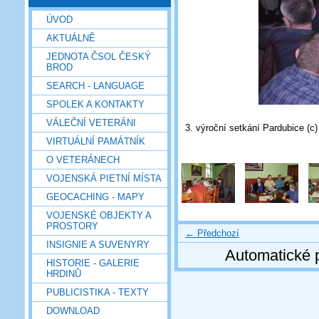
ÚVOD
AKTUÁLNĚ
JEDNOTA ČSOL ČESKÝ
BROD
SEARCH - LANGUAGE
SPOLEK A KONTAKTY
VÁLEČNÍ VETERÁNI
3. výroční setkání Pardubice (c
VIRTUÁLNÍ PAMÁTNÍK
O VETERÁNECH
VOJENSKÁ PIETNÍ MÍSTA
GEOCACHING - MAPY
VOJENSKÉ OBJEKTY A
PROSTORY
← Předchozí
INSIGNIE A SUVENYRY
Automatické 
HISTORIE - GALERIE
HRDINŮ
PUBLICISTIKA - TEXTY
DOWNLOAD