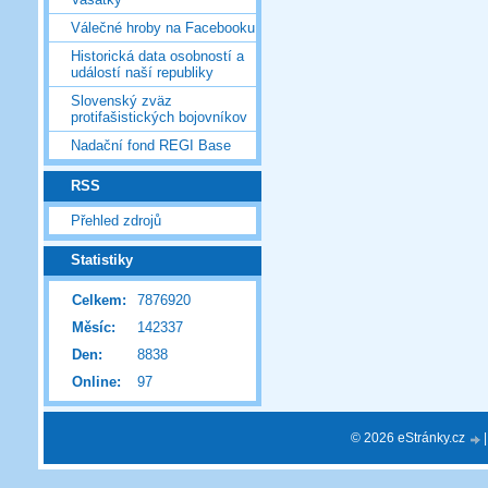
Válečné hroby na Facebooku
Historická data osobností a
událostí naší republiky
Slovenský zväz
protifašistických bojovníkov
Nadační fond REGI Base
RSS
Přehled zdrojů
Statistiky
Celkem:
7876920
Měsíc:
142337
Den:
8838
Online:
97
© 2026 eStránky.cz