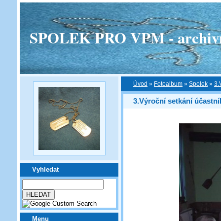
SPOLEK PRO VPM - archivní v
Úvod
»
Fotoalbum
»
Spolek
»
3.
3.Výroční setkání účast
Vyhledat
Menu