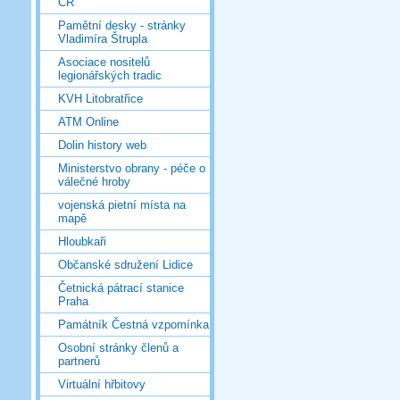
ČR
Pamětní desky - stránky
Vladimíra Štrupla
Asociace nositelů
legionářských tradic
KVH Litobratřice
ATM Online
Dolin history web
Ministerstvo obrany - péče o
válečné hroby
vojenská pietní místa na
mapě
Hloubkaři
Občanské sdružení Lidice
Četnická pátrací stanice
Praha
Památník Čestná vzpomínka
Osobní stránky členů a
partnerů
Virtuální hřbitovy