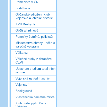
Pohřebiště v ČR
Fortifikace
Občanské sdružení Klub
Vojenské a letecké historie
KVH Beskydy
Oběti a hrdinové
Pomníky četníků, policistů
Ministerstvo obrany - péče o
válečné veterány
Válka.cz
Válečné hroby z databáze
CEVH
Ústav pro studium totalitních
režimů
Vojenský ústřední archiv
Vojenství
Background
Vlastenecká památná místa
Klub přátel pplk. Karla
Vašátky