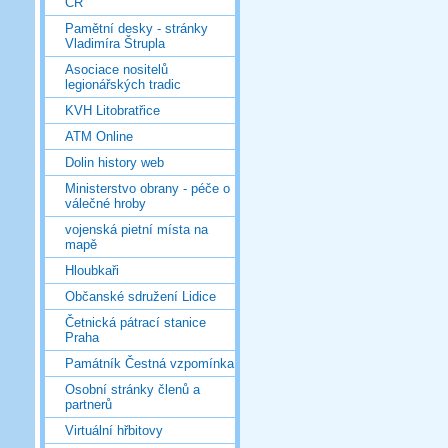
ČR
Pamětní desky - stránky
Vladimíra Štrupla
Asociace nositelů
legionářských tradic
KVH Litobratřice
ATM Online
Dolin history web
Ministerstvo obrany - péče o
válečné hroby
vojenská pietní místa na
mapě
Hloubkaři
Občanské sdružení Lidice
Četnická pátrací stanice
Praha
Památník Čestná vzpomínka
Osobní stránky členů a
partnerů
Virtuální hřbitovy