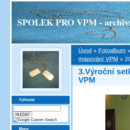
SPOLEK PRO VPM - archivní v
Úvod
»
Fotoalbum
mapování VPM
»
2
3.Výroční set
VPM
Vyhledat
Menu