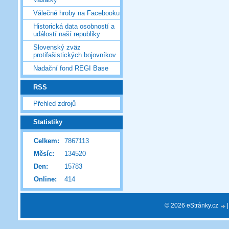
Válečné hroby na Facebooku
Historická data osobností a
událostí naší republiky
Slovenský zväz
protifašistických bojovníkov
Nadační fond REGI Base
RSS
Přehled zdrojů
Statistiky
Celkem:
7867113
Měsíc:
134520
Den:
15783
Online:
414
© 2026 eStránky.cz