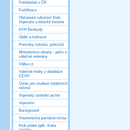
Pohřebiště v ČR
Fortifikace
Občanské sdružení Klub
Vojenské a letecké historie
KVH Beskydy
Oběti a hrdinové
Pomníky četníků, policistů
Ministerstvo obrany - péče o
válečné veterány
Válka.cz
Válečné hroby z databáze
CEVH
Ústav pro studium totalitních
režimů
Vojenský ústřední archiv
Vojenství
Background
Vlastenecká památná místa
Klub přátel pplk. Karla
Vašátky