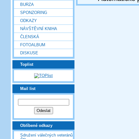
BURZA
SPONZORING
ODKAZY
NÁVŠTĚVNÍ KNIHA
ČLENSKÁ
FOTOALBUM
DISKUSE
Toplist
Mail list
Oblíbené odkazy
Sdružení válečných veteránů