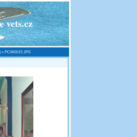
 vets.cz
M
»
PC060015.JPG