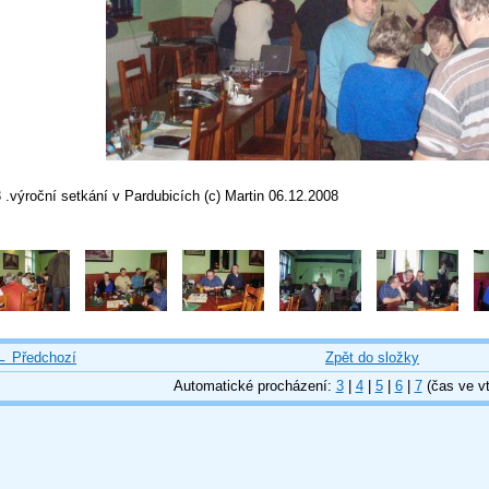
 .výroční setkání v Pardubicích (c) Martin 06.12.2008
← Předchozí
Zpět do složky
Automatické procházení:
3
|
4
|
5
|
6
|
7
(čas ve vt