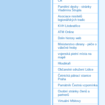
ČR
Pamětní desky - stránky
Vladimíra Štrupla
Asociace nositelů
legionářských tradic
KVH Litobratřice
ATM Online
Dolin history web
Ministerstvo obrany - péče o
válečné hroby
vojenská pietní místa na
mapě
Hloubkaři
Občanské sdružení Lidice
Četnická pátrací stanice
Praha
Památník Čestná vzpomínka
Osobní stránky členů a
partnerů
Virtuální hřbitovy