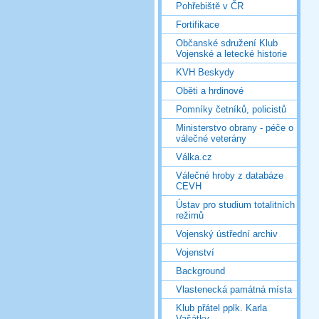
Pohřebiště v ČR
Fortifikace
Občanské sdružení Klub
Vojenské a letecké historie
KVH Beskydy
Oběti a hrdinové
Pomníky četníků, policistů
Ministerstvo obrany - péče o
válečné veterány
Válka.cz
Válečné hroby z databáze
CEVH
Ústav pro studium totalitních
režimů
Vojenský ústřední archiv
Vojenství
Background
Vlastenecká památná místa
Klub přátel pplk. Karla
Vašátky