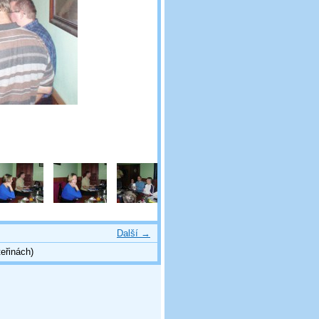
Další →
eřinách)