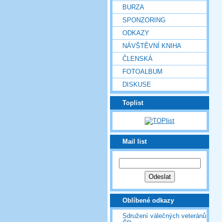
BURZA
SPONZORING
ODKAZY
NÁVŠTĚVNÍ KNIHA
ČLENSKÁ
FOTOALBUM
DISKUSE
Toplist
Mail list
Oblíbené odkazy
Sdružení válečných veteránů