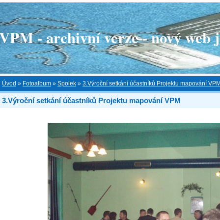
 - archivní verze - nový web je
Úvod
»
Fotoalbum
»
Spolek
»
3.Výroční setkání účastníků Projektu mapování VP
3.Výroční setkání účastníků Projektu mapování VPM