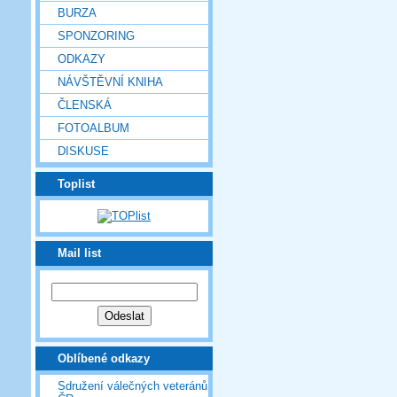
BURZA
SPONZORING
ODKAZY
NÁVŠTĚVNÍ KNIHA
ČLENSKÁ
FOTOALBUM
DISKUSE
Toplist
Mail list
Oblíbené odkazy
Sdružení válečných veteránů