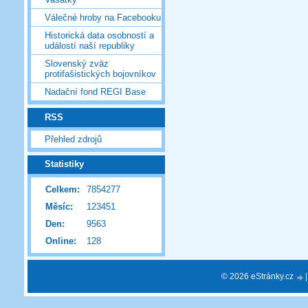
Válečné hroby na Facebooku
Historická data osobností a
událostí naší republiky
Slovenský zväz
protifašistických bojovníkov
Nadační fond REGI Base
RSS
Přehled zdrojů
Statistiky
Celkem:
7854277
Měsíc:
123451
Den:
9563
Online:
128
© 2026 eStránky.cz