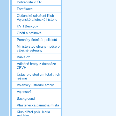
Pohřebiště v ČR
Fortifikace
Občanské sdružení Klub
Vojenské a letecké historie
KVH Beskydy
Oběti a hrdinové
Pomníky četníků, policistů
Ministerstvo obrany - péče o
válečné veterány
Válka.cz
Válečné hroby z databáze
CEVH
Ústav pro studium totalitních
režimů
Vojenský ústřední archiv
Vojenství
Background
Vlastenecká památná místa
Klub přátel pplk. Karla
Vašátky