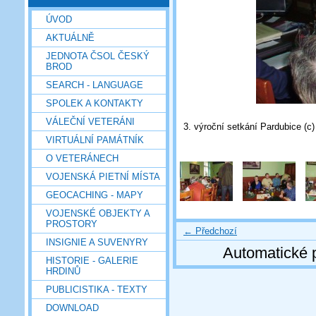
ÚVOD
AKTUÁLNĚ
JEDNOTA ČSOL ČESKÝ
BROD
SEARCH - LANGUAGE
SPOLEK A KONTAKTY
VÁLEČNÍ VETERÁNI
3. výroční setkání Pardubice (c
VIRTUÁLNÍ PAMÁTNÍK
O VETERÁNECH
VOJENSKÁ PIETNÍ MÍSTA
GEOCACHING - MAPY
VOJENSKÉ OBJEKTY A
PROSTORY
← Předchozí
INSIGNIE A SUVENYRY
Automatické 
HISTORIE - GALERIE
HRDINŮ
PUBLICISTIKA - TEXTY
DOWNLOAD