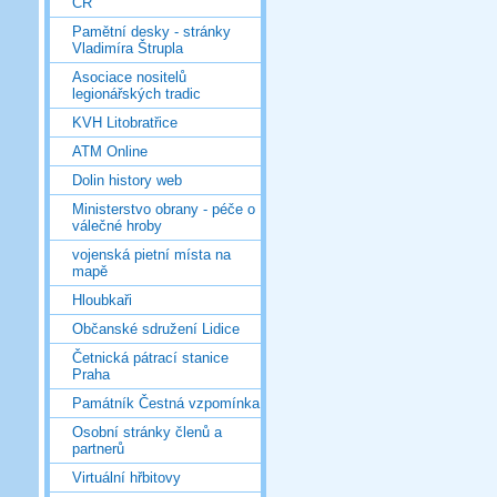
ČR
Pamětní desky - stránky
Vladimíra Štrupla
Asociace nositelů
legionářských tradic
KVH Litobratřice
ATM Online
Dolin history web
Ministerstvo obrany - péče o
válečné hroby
vojenská pietní místa na
mapě
Hloubkaři
Občanské sdružení Lidice
Četnická pátrací stanice
Praha
Památník Čestná vzpomínka
Osobní stránky členů a
partnerů
Virtuální hřbitovy