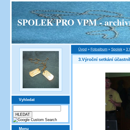
SPOLEK PRO VPM - archivní v
Úvod
»
Fotoalbum
»
Spolek
»
3.
3.Výroční setkání účast
Vyhledat
Menu