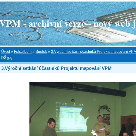
 - archivní verze - nový web je
Úvod
»
Fotoalbum
»
Spolek
»
3.Výroční setkání účastníků Projektu mapování VP
DŠ.jpg
3.Výroční setkání účastníků Projektu mapování VPM