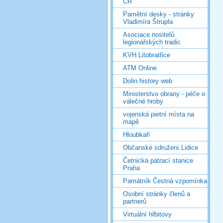
ČR
Pamětní desky - stránky
Vladimíra Štrupla
Asociace nositelů
legionářských tradic
KVH Litobratřice
ATM Online
Dolin history web
Ministerstvo obrany - péče o
válečné hroby
vojenská pietní místa na
mapě
Hloubkaři
Občanské sdružení Lidice
Četnická pátrací stanice
Praha
Památník Čestná vzpomínka
Osobní stránky členů a
partnerů
Virtuální hřbitovy