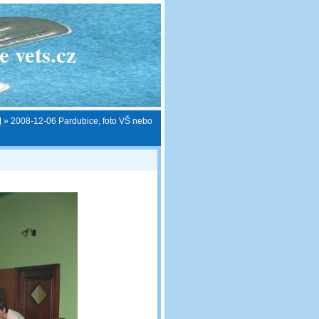
 vets.cz
M
»
2008-12-06 Pardubice, foto VŠ nebo