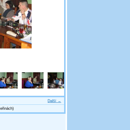
Další →
eřinách)