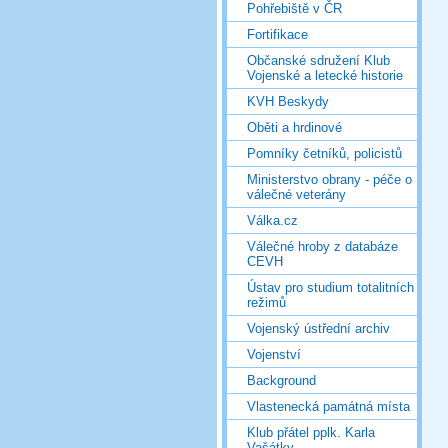
Pohřebiště v ČR
Fortifikace
Občanské sdružení Klub
Vojenské a letecké historie
KVH Beskydy
Oběti a hrdinové
Pomníky četníků, policistů
Ministerstvo obrany - péče o
válečné veterány
Válka.cz
Válečné hroby z databáze
CEVH
Ústav pro studium totalitních
režimů
Vojenský ústřední archiv
Vojenství
Background
Vlastenecká památná místa
Klub přátel pplk. Karla
Vašátky