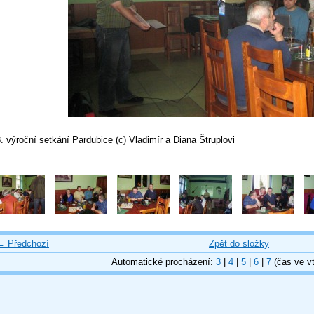
. výroční setkání Pardubice (c) Vladimír a Diana Štruplovi
← Předchozí
Zpět do složky
Automatické procházení:
3
|
4
|
5
|
6
|
7
(čas ve vt