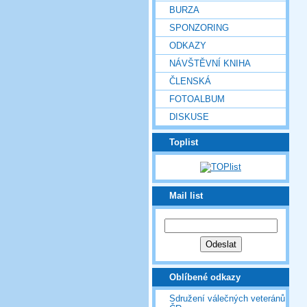
BURZA
SPONZORING
ODKAZY
NÁVŠTĚVNÍ KNIHA
ČLENSKÁ
FOTOALBUM
DISKUSE
Toplist
Mail list
Oblíbené odkazy
Sdružení válečných veteránů