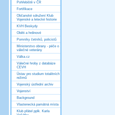
Pohřebiště v ČR
Fortifikace
Občanské sdružení Klub
Vojenské a letecké historie
KVH Beskydy
Oběti a hrdinové
Pomníky četníků, policistů
Ministerstvo obrany - péče o
válečné veterány
Válka.cz
Válečné hroby z databáze
CEVH
Ústav pro studium totalitních
režimů
Vojenský ústřední archiv
Vojenství
Background
Vlastenecká památná místa
Klub přátel pplk. Karla
Vašátky