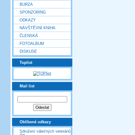
BURZA
SPONZORING
ODKAZY
NÁVŠTĚVNÍ KNIHA
ČLENSKÁ
FOTOALBUM
DISKUSE
Toplist
Mail list
Oblíbené odkazy
Sdružení válečných veteránů