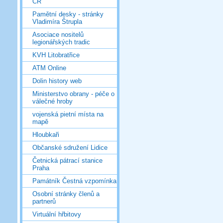
ČR
Pamětní desky - stránky
Vladimíra Štrupla
Asociace nositelů
legionářských tradic
KVH Litobratřice
ATM Online
Dolin history web
Ministerstvo obrany - péče o
válečné hroby
vojenská pietní místa na
mapě
Hloubkaři
Občanské sdružení Lidice
Četnická pátrací stanice
Praha
Památník Čestná vzpomínka
Osobní stránky členů a
partnerů
Virtuální hřbitovy