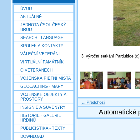
ÚVOD
AKTUÁLNĚ
JEDNOTA ČSOL ČESKÝ
BROD
SEARCH - LANGUAGE
SPOLEK A KONTAKTY
VÁLEČNÍ VETERÁNI
3. výroční setkání Pardubice (c)
VIRTUÁLNÍ PAMÁTNÍK
O VETERÁNECH
VOJENSKÁ PIETNÍ MÍSTA
GEOCACHING - MAPY
VOJENSKÉ OBJEKTY A
PROSTORY
← Předchozí
INSIGNIE A SUVENYRY
Automatické 
HISTORIE - GALERIE
HRDINŮ
PUBLICISTIKA - TEXTY
DOWNLOAD