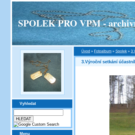
SPOLEK PRO VPM - archivní v
Úvod
»
Fotoalbum
»
Spolek
»
3.
3.Výroční setkání účast
Vyhledat
Menu