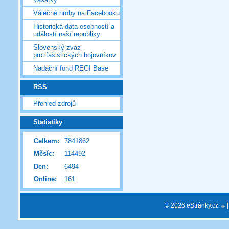
Válečné hroby na Facebooku
Historická data osobností a
událostí naší republiky
Slovenský zväz
protifašistických bojovníkov
Nadační fond REGI Base
RSS
Přehled zdrojů
Statistiky
Celkem:
7841862
Měsíc:
114492
Den:
6494
Online:
161
© 2026 eStránky.cz