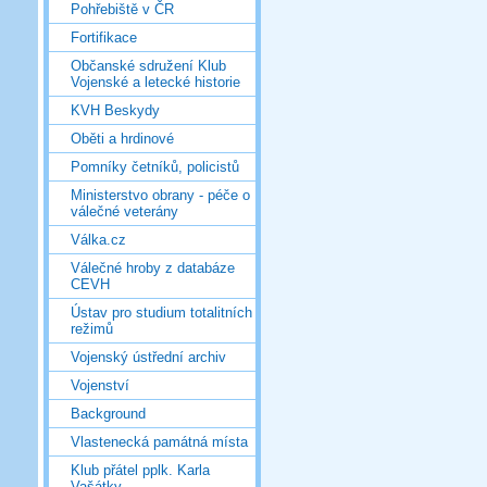
Pohřebiště v ČR
Fortifikace
Občanské sdružení Klub
Vojenské a letecké historie
KVH Beskydy
Oběti a hrdinové
Pomníky četníků, policistů
Ministerstvo obrany - péče o
válečné veterány
Válka.cz
Válečné hroby z databáze
CEVH
Ústav pro studium totalitních
režimů
Vojenský ústřední archiv
Vojenství
Background
Vlastenecká památná místa
Klub přátel pplk. Karla
Vašátky