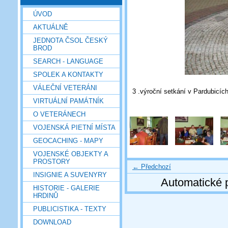
ÚVOD
AKTUÁLNĚ
JEDNOTA ČSOL ČESKÝ
BROD
SEARCH - LANGUAGE
SPOLEK A KONTAKTY
VÁLEČNÍ VETERÁNI
3 .výroční setkání v Pardubicích
VIRTUÁLNÍ PAMÁTNÍK
O VETERÁNECH
VOJENSKÁ PIETNÍ MÍSTA
GEOCACHING - MAPY
VOJENSKÉ OBJEKTY A
PROSTORY
← Předchozí
INSIGNIE A SUVENYRY
Automatické 
HISTORIE - GALERIE
HRDINŮ
PUBLICISTIKA - TEXTY
DOWNLOAD