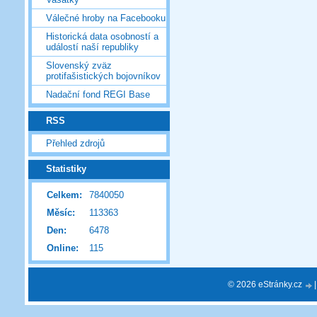
Válečné hroby na Facebooku
Historická data osobností a
událostí naší republiky
Slovenský zväz
protifašistických bojovníkov
Nadační fond REGI Base
RSS
Přehled zdrojů
Statistiky
Celkem:
7840050
Měsíc:
113363
Den:
6478
Online:
115
© 2026 eStránky.cz