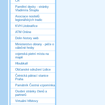
ČR
Pamětní desky - stránky
Vladimíra Štrupla
Asociace nositelů
legionářských tradic
KVH Litobratřice
ATM Online
Dolin history web
Ministerstvo obrany - péče o
válečné hroby
vojenská pietní místa na
mapě
Hloubkaři
Občanské sdružení Lidice
Četnická pátrací stanice
Praha
Památník Čestná vzpomínka
Osobní stránky členů a
partnerů
Virtuální hřbitovy