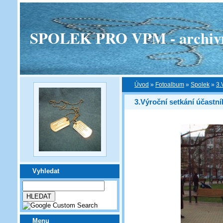
SPOLEK PRO VPM - archivní v
Úvod
»
Fotoalbum
»
Spolek
»
3.
3.Výroční setkání účast
Vyhledat
Menu