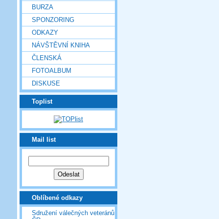
BURZA
SPONZORING
ODKAZY
NÁVŠTĚVNÍ KNIHA
ČLENSKÁ
FOTOALBUM
DISKUSE
Toplist
Mail list
Oblíbené odkazy
Sdružení válečných veteránů