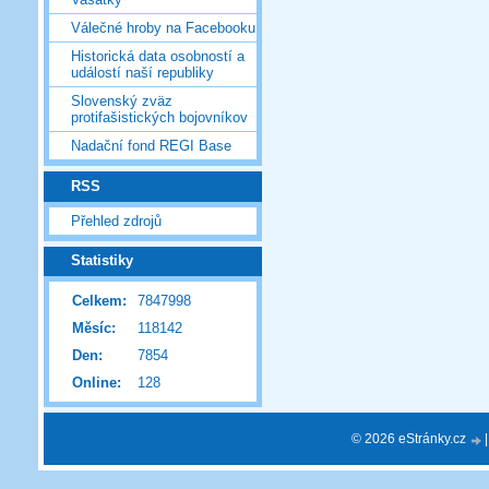
Válečné hroby na Facebooku
Historická data osobností a
událostí naší republiky
Slovenský zväz
protifašistických bojovníkov
Nadační fond REGI Base
RSS
Přehled zdrojů
Statistiky
Celkem:
7847998
Měsíc:
118142
Den:
7854
Online:
128
© 2026 eStránky.cz