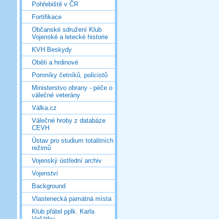
Pohřebiště v ČR
Fortifikace
Občanské sdružení Klub
Vojenské a letecké historie
KVH Beskydy
Oběti a hrdinové
Pomníky četníků, policistů
Ministerstvo obrany - péče o
válečné veterány
Válka.cz
Válečné hroby z databáze
CEVH
Ústav pro studium totalitních
režimů
Vojenský ústřední archiv
Vojenství
Background
Vlastenecká památná místa
Klub přátel pplk. Karla
Vašátky