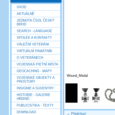
ÚVOD
AKTUÁLNĚ
JEDNOTA ČSOL ČESKÝ
BROD
SEARCH - LANGUAGE
SPOLEK A KONTAKTY
VÁLEČNÍ VETERÁNI
VIRTUÁLNÍ PAMÁTNÍK
O VETERÁNECH
VOJENSKÁ PIETNÍ MÍSTA
GEOCACHING - MAPY
Wound_Medal
VOJENSKÉ OBJEKTY A
PROSTORY
INSIGNIE A SUVENYRY
HISTORIE - GALERIE
HRDINŮ
PUBLICISTIKA - TEXTY
DOWNLOAD
← Předchozí