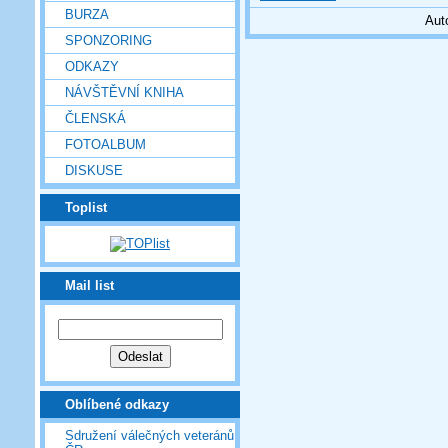
BURZA
Aut
SPONZORING
ODKAZY
NÁVŠTĚVNÍ KNIHA
ČLENSKÁ
FOTOALBUM
DISKUSE
Toplist
Mail list
Oblíbené odkazy
Sdružení válečných veteránů