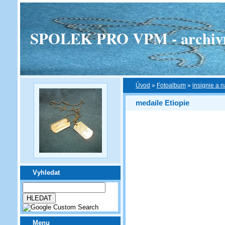
SPOLEK PRO VPM - archivní v
Úvod
»
Fotoalbum
»
insignie a n
medaile Etiopie
Vyhledat
Menu