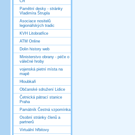
ČR
Pamětní desky - stránky
Vladimíra Štrupla
Asociace nositelů
legionářských tradic
KVH Litobratřice
ATM Online
Dolin history web
Ministerstvo obrany - péče o
válečné hroby
vojenská pietní místa na
mapě
Hloubkaři
Občanské sdružení Lidice
Četnická pátrací stanice
Praha
Památník Čestná vzpomínka
Osobní stránky členů a
partnerů
Virtuální hřbitovy