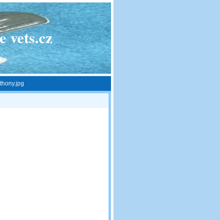
 vets.cz
hony.jpg