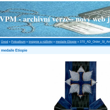
 - archivní verze - nový web je
Úvod
»
Fotoalbum
»
insignie a nášivky
»
medaile Etiopie
»
370_AD_Order_St_Ant
medaile Etiopie