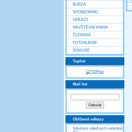
BURZA
SPONZORING
ODKAZY
NÁVŠTĚVNÍ KNIHA
ČLENSKÁ
FOTOALBUM
DISKUSE
Toplist
Mail list
Oblíbené odkazy
Sdružení válečných veteránů