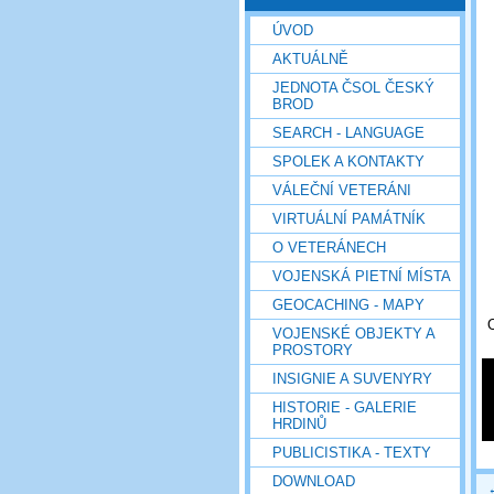
ÚVOD
AKTUÁLNĚ
JEDNOTA ČSOL ČESKÝ
BROD
SEARCH - LANGUAGE
SPOLEK A KONTAKTY
VÁLEČNÍ VETERÁNI
VIRTUÁLNÍ PAMÁTNÍK
O VETERÁNECH
VOJENSKÁ PIETNÍ MÍSTA
GEOCACHING - MAPY
VOJENSKÉ OBJEKTY A
PROSTORY
INSIGNIE A SUVENYRY
HISTORIE - GALERIE
HRDINŮ
PUBLICISTIKA - TEXTY
DOWNLOAD