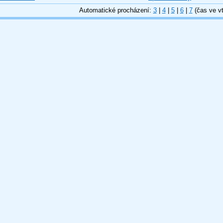
Automatické procházení:
3
|
4
|
5
|
6
|
7
(čas ve vt