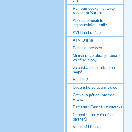
ČR
Pamětní desky - stránky
Vladimíra Štrupla
Asociace nositelů
legionářských tradic
KVH Litobratřice
ATM Online
Dolin history web
Ministerstvo obrany - péče o
válečné hroby
vojenská pietní místa na
mapě
Hloubkaři
Občanské sdružení Lidice
Četnická pátrací stanice
Praha
Památník Čestná vzpomínka
Osobní stránky členů a
partnerů
Virtuální hřbitovy