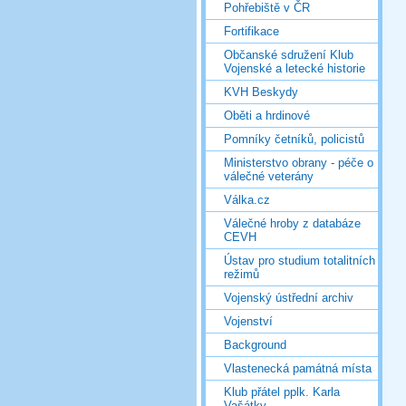
Pohřebiště v ČR
Fortifikace
Občanské sdružení Klub
Vojenské a letecké historie
KVH Beskydy
Oběti a hrdinové
Pomníky četníků, policistů
Ministerstvo obrany - péče o
válečné veterány
Válka.cz
Válečné hroby z databáze
CEVH
Ústav pro studium totalitních
režimů
Vojenský ústřední archiv
Vojenství
Background
Vlastenecká památná místa
Klub přátel pplk. Karla
Vašátky