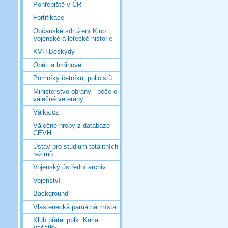
Pohřebiště v ČR
Fortifikace
Občanské sdružení Klub
Vojenské a letecké historie
KVH Beskydy
Oběti a hrdinové
Pomníky četníků, policistů
Ministerstvo obrany - péče o
válečné veterány
Válka.cz
Válečné hroby z databáze
CEVH
Ústav pro studium totalitních
režimů
Vojenský ústřední archiv
Vojenství
Background
Vlastenecká památná místa
Klub přátel pplk. Karla
Vašátky