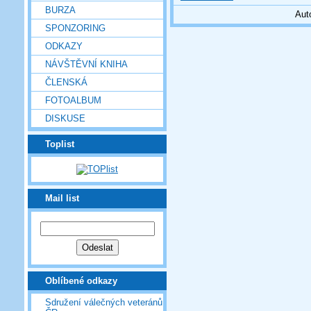
BURZA
Aut
SPONZORING
ODKAZY
NÁVŠTĚVNÍ KNIHA
ČLENSKÁ
FOTOALBUM
DISKUSE
Toplist
Mail list
Oblíbené odkazy
Sdružení válečných veteránů