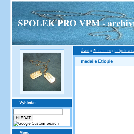
SPOLEK PRO VPM - archivní v
Úvod
»
Fotoalbum
»
insignie a n
medaile Etiopie
Vyhledat
Menu