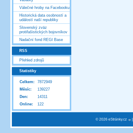
Válečné hroby na Facebooku
Historická data osobností a
událostí naší republiky
Slovenský zväz
protifašistických bojovníkov
Nadační fond REGI Base
RSS
Přehled zdrojů
Statistiky
Celkem:
7872949
Měsíc:
139227
Den:
14311
Online:
122
© 2026 eStránky.cz