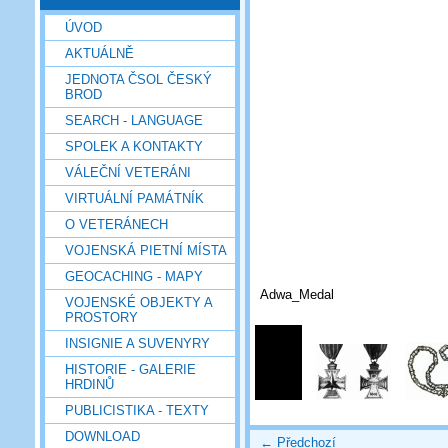
ÚVOD
AKTUÁLNĚ
JEDNOTA ČSOL ČESKÝ
BROD
SEARCH - LANGUAGE
SPOLEK A KONTAKTY
VÁLEČNÍ VETERÁNI
VIRTUÁLNÍ PAMÁTNÍK
O VETERÁNECH
VOJENSKÁ PIETNÍ MÍSTA
GEOCACHING - MAPY
Adwa_Medal
VOJENSKÉ OBJEKTY A
PROSTORY
INSIGNIE A SUVENYRY
HISTORIE - GALERIE
HRDINŮ
PUBLICISTIKA - TEXTY
DOWNLOAD
← Předchozí