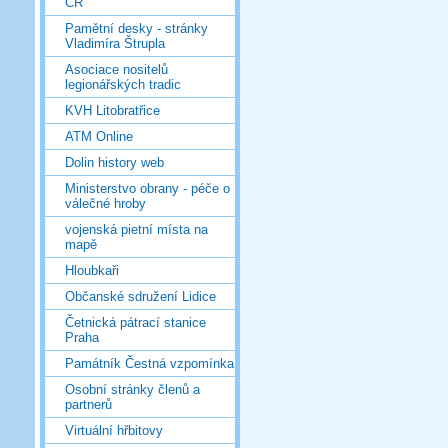
ČR
Pamětní desky - stránky
Vladimíra Štrupla
Asociace nositelů
legionářských tradic
KVH Litobratřice
ATM Online
Dolin history web
Ministerstvo obrany - péče o
válečné hroby
vojenská pietní místa na
mapě
Hloubkaři
Občanské sdružení Lidice
Četnická pátrací stanice
Praha
Památník Čestná vzpomínka
Osobní stránky členů a
partnerů
Virtuální hřbitovy